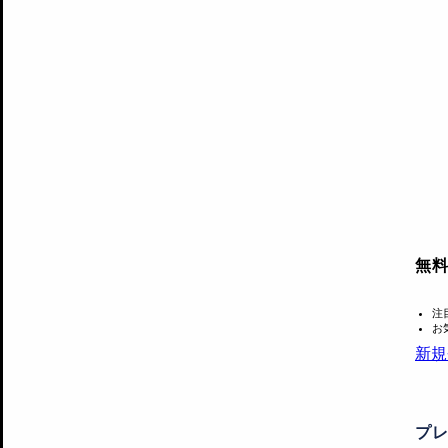
無
注
お
新規
プ