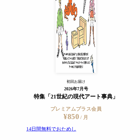
14日間無料でおためし
すでに会員の方
ログイン
プレミアムサービスの詳細を見る
d Anni Albers Foundation
初回お届け
ログイン
2026年7月号
特集「21世紀の現代アート事典」
プレミアムプラス会員
¥850
/ 月
14日間無料でおためし