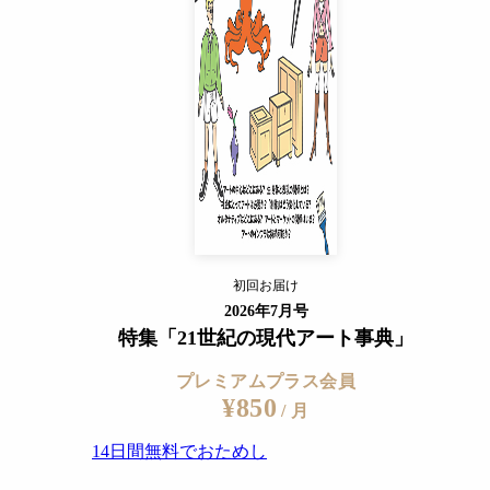
14日間無料でおためし
すでに会員の方
ログイン
プレミアムサービスの詳細を見る
he Josef and Anni Albers Foundation
初回お届け
ログイン
2026年7月号
特集「21世紀の現代アート事典」
プレミアムプラス会員
¥850
/ 月
14日間無料でおためし