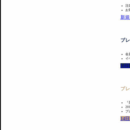
注
お
新規
プ
会
イ
14
プ
『
2
プ
14