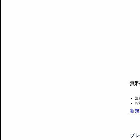
無
注
お
新規
プ