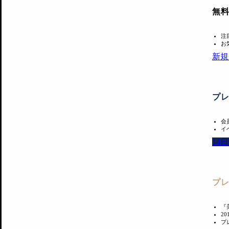
無
注
お
新規
プ
会
イ
14
プ
『
2
プ