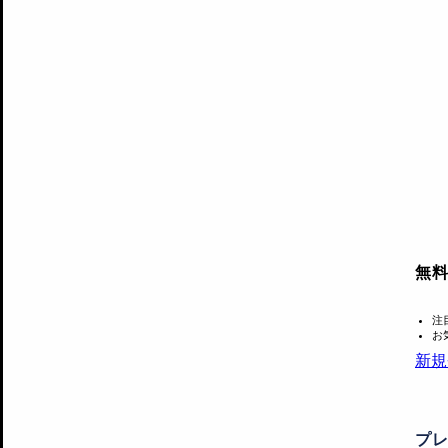
無
注
お
新規
プ