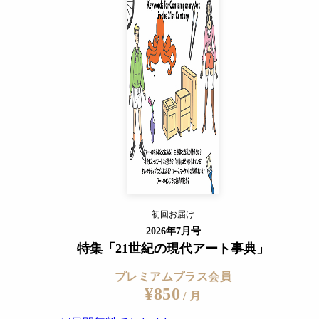
プレミアムプラス会員
¥850
/ 月
14日間無料でおためし
すでに会員の方
ログイン
プレミアムサービスの詳細を見る
初回お届け
ログイン
2026年7月号
特集「21世紀の現代アート事典」
プレミアムプラス会員
¥850
/ 月