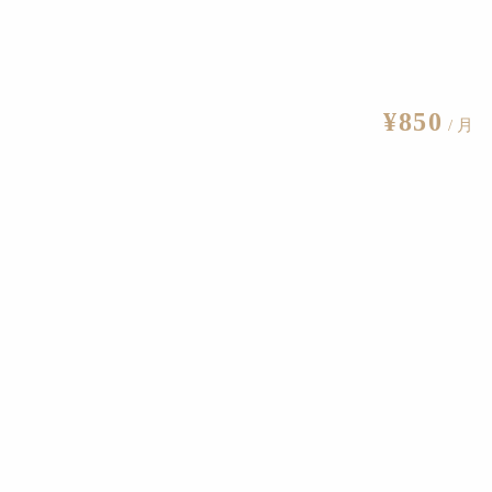
¥850
/ 月
藤井フミヤ 春風に吹かれて 2016