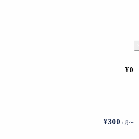
¥0
 4 2015 ©Tawan Wattuya Courtesy of nca | nichido contemporary art
ラン国際文化賞｣を日本の法人格としては初めて受賞。
係を垣間見る機会にもなるだろう。
¥300
/ 月〜