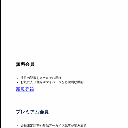
無料会員
注目の記事をメールでお届け
お気に入り登録やマイページなど便利な機能
新規登録
​ 寺田倉庫は今年、芸術および文化の発展･繁栄のための支
本展は、著名人による貴重なコレクションを見ることができ
プレミアム会員
会員限定記事や雑誌アーカイブ記事が読み放題