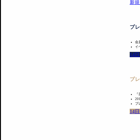
新規
プ
会
イ
14
プ
『
2
プ
14