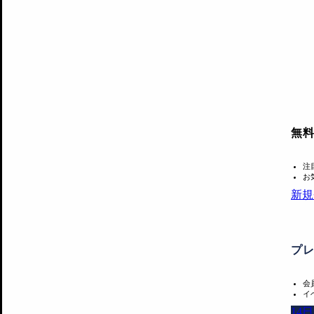
無
注
お
新規
プ
会
イ
14