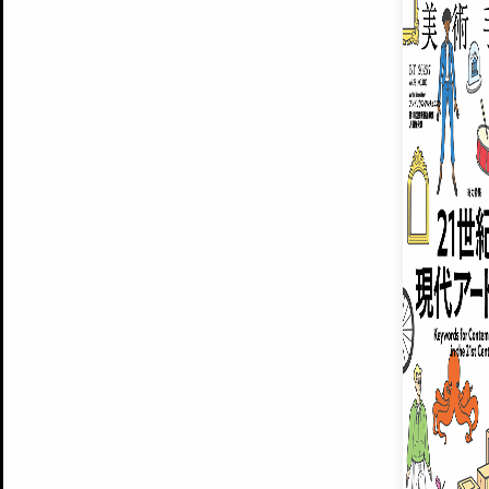
ARTISTS
美術手帖について
MUSEUMS / GALLERIES
運営からのお知らせ
無料会員
BACK NUMBER
よくある質問
®
ART WIKI
注目の記事をメールでお届け
お気に入り登録やマイページなど便
広告掲載について
スタッフ募集
個人情報保護方針
運営会社
お問い合わせ
新規登録
利用規約
INVITA
プレミアム会員
雑誌『美術手帖』最新
さらに2018年6月号以降の全
会員限定記事や雑誌アーカイブ記事
プレミアム
イベントご招待やプレゼント企画
¥850
14日間無料でお試し
© Culture Convenience Club Co.,Ltd. All Rights Reserved.
美術手帖はアートのポータルサイトです。当サイトの情報は編集部まで寄せられた情報に
14日間無料でおためし
基づいています。
プレミアムプラス会員
すでに会