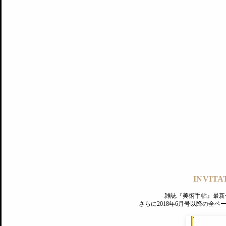
記事にもどる
編集部
INVITA
PREMIUM
ログイン
雑誌『美術手帖』最新
さらに2018年6月号以降の全
MAGAZINE
美術手帖ID会員登録
EXHIBITIONS
プレミアム会員登録