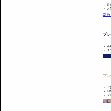
注
お
新規
プ
会
イ
14
プ
『
2
プ
14