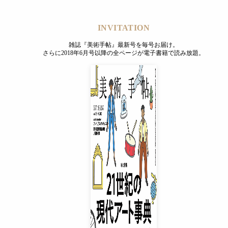
要なのは「大衆」ではなくその「無名性」ではないだろうか。
動とそれを率いた柳宗悦が思い浮かぶだろう。実用性を代表する
INVITATION
られている。本稿では、民藝という活動を念頭に置きながら、
雑誌『美術手帖』最新号を毎号お届け。
さらに2018年6月号以降の全ページが電子書籍で読み放題。
ト民芸」として解釈していくことを試みる。こうしたミームが
、柳宗悦の言う「無銘の職人たち」の現代版としてとらえなお
ミーム」を、ある種の芸術的な行為として再検討したい。この
しているのではないかと考えているからだ。読者によっては、
るかもしれないが、注目してほしいのは、インターネット民芸
的につくり出す人々は、「作家」ではなく、「職人」である。
になっているのではないか。とはいえ、「無銘性」には危険性
INVITATION
」にはある種の否定的な、かつ無責任なニュアンスがつきまと
雑誌『美術手帖』最新号を毎号お届け。
うに考えると、ミームの現在と将来を民藝の歴史的な展開にな
さらに2018年6月号以降の全ページが電子書籍で読み放題。