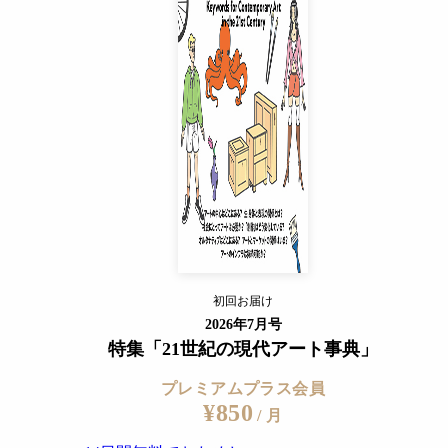
用してみる。そこに、ある種の歴史的な反復が見えてくると信
プレミアムプラス会員
¥850
/ 月
芸の関係性について
14日間無料でおためし
の本はいくつかのエッセーをまとめたものとして1928年に刊
すでに会員の方
芸（民藝）を成す法則を丁寧に説明している。その法則は11
ログイン
ではないかと考える。以下、代表的なマクロのひとつ、「DOG
」と「労働」と「美・信」に分けて論じていくのだが、まずは、
プレミアムサービスの詳細を見る
。（中略）その焦点を外れるにつれて、工藝たるの性も美も漸次に喪失す
続いて示される工藝の原理は、「美」と「多」との結合である（＊8）。
初回お届け
ログイン
なら、労働の運命を担う大衆が、相応しい工藝の作者である（＊10）
2026年7月号
も増してよき工藝はない（＊12）。 （八）正しい工藝は天然の上に休む（＊1
特集「21世紀の現代アート事典」
る器は全き器となることはできぬ（＊15）。 （十一）工藝においては
プレミアムプラス会員
¥850
/ 月