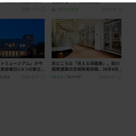
ーラカンス開館10周年
じ込める「不可視の記憶」
相世界」（シーラカンス
2025.11.2
INTERVIEW
2025.3.8
記念館）／「小林千紗の
呼吸−」（Gallery
イトミュージアム」が今
見どころは「見える収蔵庫」。前川
週金曜日に6つの都立
國男建築の宮城県美術館、26年6月
物館・ギャラリーが夜間
にリニューアルオープン
DLINE
2026.5.27
NEWS
/
REPORT
2026.5.27