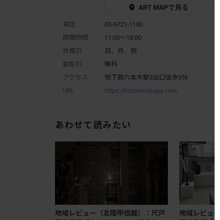
ART MAPで見る
電話
03-6721-1180
開館時間
11:00～18:00
休館日
日、月、祝
観覧料
無料
アクセス
地下鉄六本木駅3出口徒歩3分
URL
https://kotaronukaga.com
あわせて読みたい
地域レビュー（北陸甲信越）：尺戸
地域レビュ