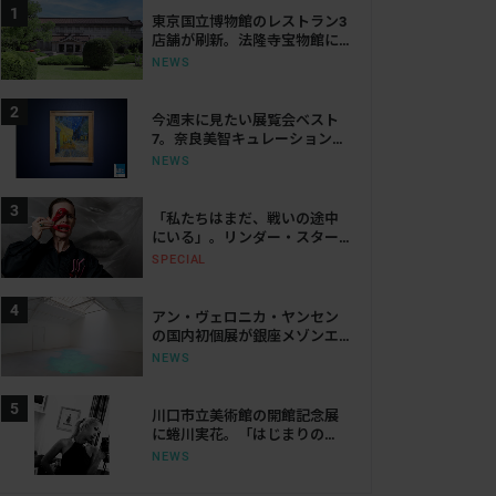
東京国立博物館のレストラン3
店舗が刷新。法隆寺宝物館に
は「鮨会席 おく乃」がオープ
NEWS
ン
今週末に見たい展覧会ベスト
7。奈良美智キュレーション展
から大ゴッホ展、ボッティチ
NEWS
ェリまで
「私たちはまだ、戦いの途中
にいる」。リンダー・スター
リングが語る、表現と抵抗の
SPECIAL
50年
アン・ヴェロニカ・ヤンセン
の国内初個展が銀座メゾンエ
ルメス ル・フォーラムで開
NEWS
催。空間・光・知覚を揺さぶ
る体験を提示
川口市立美術館の開館記念展
に蜷川実花。「はじまりの
光」で創作の原点をたどる
NEWS