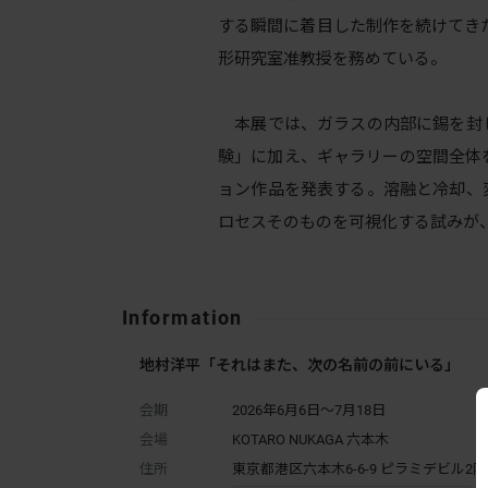
する瞬間に着目した制作を続けてきた
形研究室准教授を務めている。
本展では、ガラスの内部に錫を封
験」に加え、ギャラリーの空間全体
ョン作品を発表する。溶融と冷却、
ロセスそのものを可視化する試みが
Information
地村洋平「それはまた、次の名前の前にいる」
会期
2026年6月6日～7月18日
会場
KOTARO NUKAGA 六本木
住所
東京都港区六本木6-6-9 ピラミデビル2階