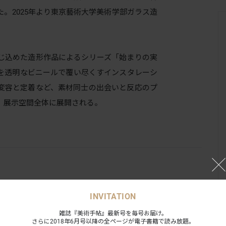
。2025年より東京藝術大学美術学部ガラス造
じ込めた造形作品によるシリーズ「始まりの実
を透明なビニールで覆い尽くすインスタレーシ
変容と定着など、素材同士の出会いと反応のプ
、展示空間全体に展開される。
INVITATION
雑誌『美術手帖』最新号を毎号お届け。
さらに2018年6月号以降の全ページが電子書籍で読み放題。