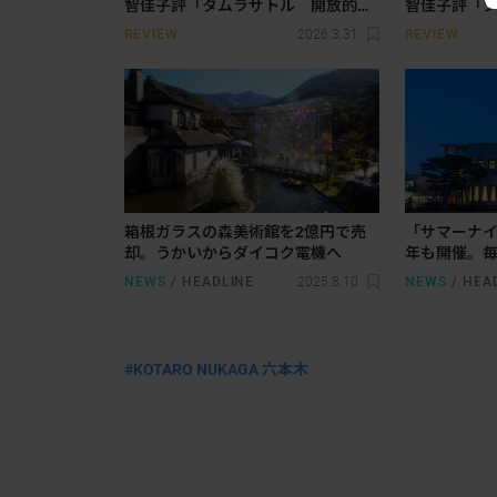
智佳子評「タムラサトル 開放的な
智佳子評「シ
接点 発電所にて電気を浪費する」
武士郎の多
REVIEW
2026.3.31
REVIEW
／「めぐりあう今を映す―日本の現
毛利武士郎
代ガラス 1975-2025」（富山市ガラ
ガラス−ゆれる
ス美術館）
O2）
箱根ガラスの森美術館を2億円で売
「サマーナ
却。うかいからダイコク電機へ
年も開催。毎
美術館・博
NEWS
/
HEADLINE
2025.8.10
NEWS
/
HEA
開館へ
#KOTARO NUKAGA 六本木