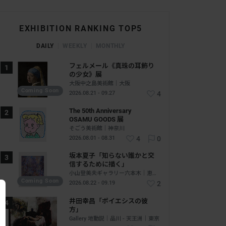
EXHIBITION RANKING TOP5
DAILY
WEEKLY
MONTHLY
フェルメール《真珠の耳飾り
の少女》展
大阪中之島美術館｜大阪
Coming Soon
2026.08.21 - 09.27
4
The 50th Anniversary
OSAMU GOODS 展
そごう美術館｜神奈川
2026.08.01 - 08.31
4
0
坂本夏子「知らない誰かと交
信するために描く」
小山登美夫ギャラリー六本木｜恵比寿 - 六本木｜東京
Coming Soon
2026.08.22 - 09.19
2
井田幸昌「ポイエシスの彼
方」
Gallery 地動説｜品川 - 天王洲｜東京