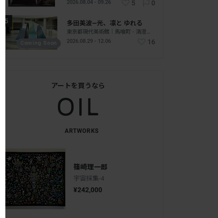
2026.08.04 - 09.26
5
0
多田美波―光、凛と ゆれる
東京都現代美術館｜馬喰町 - 清澄白河｜東京
2026.08.29 - 12.06
16
Coming Soon
アートを買うなら
ARTWORKS
篠崎理一郎
宇宙採集-4
¥242,000