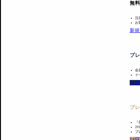
無
注
お
新規
プ
会
イ
14
プ
『
2
プ
14