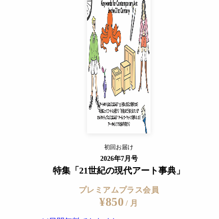
プレミアムプラス会員
¥850
/ 月
14日間無料でおためし
すでに会員の方
ログイン
プレミアムサービスの詳細を見る
初回お届け
ログイン
2026年7月号
特集「21世紀の現代アート事典」
プレミアムプラス会員
¥850
/ 月