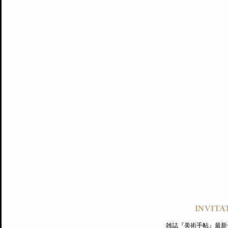
記事にもどる
編集部
INVITA
PREMIUM
ログイン
雑誌『美術手帖』最新