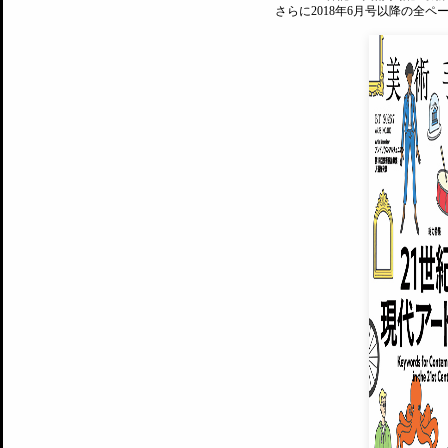
さらに2018年6月号以降の全
MAGAZINE
美術手帖ID会員登録
EXHIBITIONS
プレミアム会員登録
ARTISTS
美術手帖について
MUSEUMS / GALLERIES
運営からのお知らせ
無料会員
BACK NUMBER
よくある質問
®
ART WIKI
注目の記事をメールでお届け
お気に入り登録やマイページなど便
広告掲載について
スタッフ募集
個人情報保護方針
運営会社
お問い合わせ
新規登録
利用規約
INVITA
プレミアム会員
雑誌『美術手帖』最新
さらに2018年6月号以降の全
会員限定記事や雑誌アーカイブ記事
プレミアム
イベントご招待やプレゼント企画
¥850
14日間無料でお試し
© Culture Convenience Club Co.,Ltd. All Rights Reserved.
美術手帖はアートのポータルサイトです。当サイトの情報は編集部まで寄せられた情報に
14日間無料でおためし
基づいています。