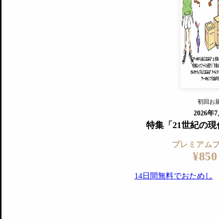
プレミアムプラス会員
すでに会
『美術手帖』最新号を毎号お届け
ログ
2018年6月号以降の全号がウェブで
プレミアム会員の特典
14日間無料でお試し
プレミアムサービ
初回お
ログイ
2026年
特集「21世紀の
プレミアム
¥850
14日間無料でおためし