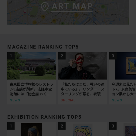
MAGAZINE RANKING TOP5
東京国立博物館のレストラ
「私たちはまだ、戦いの途
今週末に見た
ン3店舗が刷新。法隆寺宝
中にいる」。リンダー・ス
ト7。奈良美
物館には「鮨会席 おく
ターリングが語る、表現と
ョン展から大
乃」がオープン
抵抗の50年
ッティチェリ
NEWS
SPECIAL
NEWS
EXHIBITION RANKING TOP5