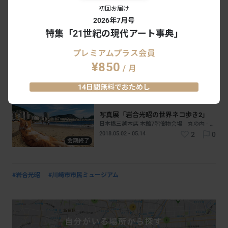
岩合光昭写真展「ねことじいちゃん」
初回お届け
日本橋三越本店｜丸の内 - 銀座｜東京
2026年7月号
2019.01.09 - 01.21
3
0
特集「21世紀の現代アート事典」
会期終了
プレミアムプラス会員
岩合光昭写真展「ネコライオン」
¥850
/ 月
佐野美術館｜静岡
2018.07.07 - 09.02
1
0
14日間無料でおためし
会期終了
写真展「岩合光昭の世界ネコ歩き2」
日本橋三越本店 本館7階催物会場｜丸の内 - 銀座｜東京
2018.05.02 - 05.14
2
0
会期終了
#岩合光昭
#川崎市市民ミュージアム