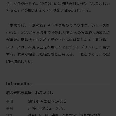
き』が放送を開始。19年2月には初映画監督作品『ねことじい
ちゃん』が公開されるなど、活動の幅を広げている。
本展では、「島の猫」や「やきものの里のネコ」シリーズを
中心に、岩合が日本各地で撮影した猫たちの写真作品200余点
が集結。展覧会でまとめて紹介されるのは初となる「島の猫」
シリーズは、40点以上を本展のために新たにプリントして展示
する。岩合が撮影した猫たちと出会える、「ねこづくし」の空
間を堪能したい。
Information
岩合光昭写真展 ねこづくし
会期
2019年4月23日～6月30日
会場
川崎市市民ミュージアム
住所
神奈川県川崎市中原区等々力1-2（等々力緑地内）