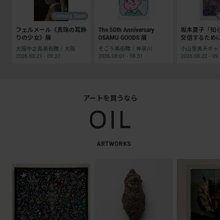
Coming Soon
フェルメール《真珠の耳飾
The 50th Anniversary
坂本夏子「知
りの少女》展
OSAMU GOODS 展
交信するため
大阪中之島美術館｜大阪
そごう美術館｜神奈川
2026.08.21 - 09.27
2026.08.01 - 08.31
2026.08.22 - 09
アートを買うなら
ARTWORKS