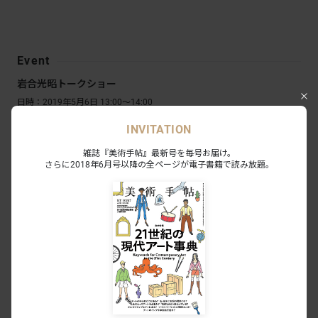
Event
岩合光昭トークショー
日時：2019年5月6日 13:00～14:00
会場：1F映像ホール
INVITATION
定員：270名 ※要観覧券、イベントページより要事前申込（抽選）
申込期間：受付中～4月16日 16:00まで
雑誌『美術手帖』最新号を毎号お届け。
さらに2018年6月号以降の全ページが電子書籍で読み放題。
岩合光昭サイン会
日時：2019年5月6日 14:30～
会場：1F逍遥展示空間
参加方法：当日ミュージアムショップにて対象の写真集を購入 ※先着300
名に整理券を配布（写真集は9:30より販売開始）
Related Exhibition