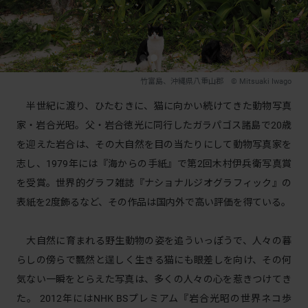
竹富島、沖縄県八重山郡 © Mitsuaki Iwago
半世紀に渡り、ひたむきに、猫に向かい続けてきた動物写真
家・岩合光昭。父・岩合徳光に同行したガラパゴス諸島で20歳
を迎えた岩合は、その大自然を目の当たりにして動物写真家を
志し、1979年には『海からの手紙』で第2回木村伊兵衛写真賞
を受賞。世界的グラフ雑誌『ナショナルジオグラフィック』の
表紙を2度飾るなど、その作品は国内外で高い評価を得ている。
大自然に育まれる野生動物の姿を追ういっぽうで、人々の暮
らしの傍らで飄然と逞しく生きる猫にも眼差しを向け、その何
気ない一瞬をとらえた写真は、多くの人々の心を惹きつけてき
た。 2012年にはNHK BSプレミアム『岩合光昭の世界ネコ歩