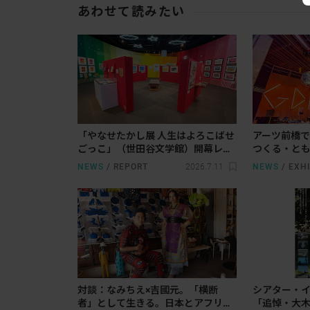
あわせて読みたい
「やなせたかし展 人生はよろこばせ
アーツ前橋で
ごっこ」（世田谷文学館）開幕レポ
つくる・とも
ート。生涯を通じて貫いた「人を喜
回路」が開
NEWS
/
REPORT
2026.7.11
NEWS
/
EXHI
ばせる」という哲学
見出す実践
対談：なみちえ×吉國元。「横断
シアター・
者」として生きる。日本とアフリカ
「追悼・大木