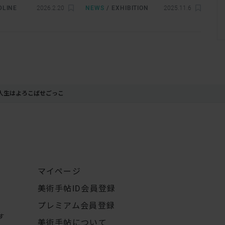
代表作18本を上映
催へ
DLINE
2026.2.20
NEWS
/
EXHIBITION
2025.11.6
 人生はよろこばせごっこ
マイページ
美術手帖ID会員登録
プレミアム会員登録
す
美術手帖について