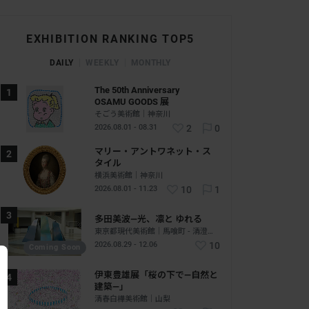
EXHIBITION RANKING TOP5
DAILY
WEEKLY
MONTHLY
The 50th Anniversary
OSAMU GOODS 展
そごう美術館｜神奈川
2026.08.01 - 08.31
2
0
マリー・アントワネット・ス
タイル
横浜美術館｜神奈川
2026.08.01 - 11.23
10
1
多田美波―光、凛と ゆれる
東京都現代美術館｜馬喰町 - 清澄白河｜東京
2026.08.29 - 12.06
10
Coming Soon
伊東豊雄展「桜の下で―自然と
建築―」
清春白樺美術館｜山梨