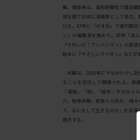
集。復員後は、高知新聞社で雑誌編
部を経て53年に漫画家として独立
ける。67年に『ボオ氏』で週刊朝日
ン』の編集長を務めた。同年『あん
『それいけ！アンパンマン』の放送
絵本に『やさしいライオン』などが
本展は、2026年にやなせたかし記
ることを記念して開催される。原画
「漫画」「詩」「絵本／やなせメ
介。戦争体験、家族との別れ、様々
て、なにをして生きるのか」を自身
提示する。