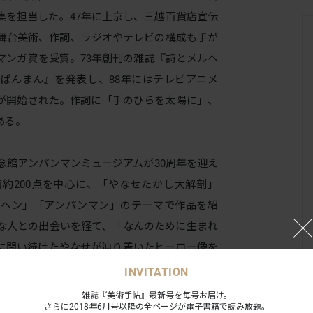
集を担当した。47年に上京し、三越百貨店宣伝
。舞台美術、作詞、ラジオやテレビの構成も手が
マンガ賞を受賞。73年創刊の雑誌『詩とメルヘ
ぱんまん』を発表し、88年にはテレビアニメ
が開始された。作詞に「手のひらを太陽に」、
ある。
念館アンパンマンミュージアムが30周年を迎え
約200点を中心に、「やなせたかし大解剖」
ルヘン」「アンパンマン」のテーマで作品を紹
な人との出会いを経て、「なんのために生まれ
に問い続けたやなせが辿り着いたヒーロー像を
INVITATION
雑誌『美術手帖』最新号を毎号お届け。
さらに2018年6月号以降の全ページが電子書籍で読み放題。