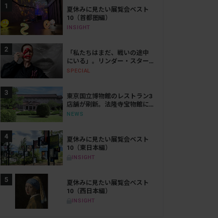
夏休みに見たい展覧会ベスト
10（首都圏編）
INSIGHT
「私たちはまだ、戦いの途中
にいる」。リンダー・スター
リングが語る、表現と抵抗の
SPECIAL
50年
東京国立博物館のレストラン3
店舗が刷新。法隆寺宝物館に
は「鮨会席 おく乃」がオープ
NEWS
ン
夏休みに見たい展覧会ベスト
10（東日本編）
INSIGHT
夏休みに見たい展覧会ベスト
10（西日本編）
INSIGHT