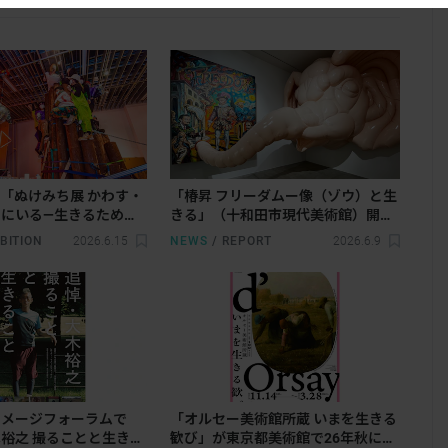
「ぬけみち展 かわす・
「椿昇 フリーダムー像（ゾウ）と生
にいる―生きるための
きる」（十和田市現代美術館）開幕
催。日常に別のルートを
レポート。あらゆる像（ゾウ）を通
BITION
2026.6.15
NEWS
/
REPORT
2026.6.9
じて、自由とは何かを問い直す
イメージフォーラムで
「オルセー美術館所蔵 いまを生きる
裕之 撮ることと生きる
歓び」が東京都美術館で26年秋に開