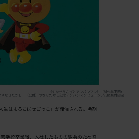
《やなせうさぎとアンパンマン》（制作年不明）
©やなせたかし （公財）やなせたかし記念アンパンマンミュージアム振興財団蔵
人生はよろこばせごっこ」が開催される。会期
工芸学校卒業後、入社したものの徴兵のため召