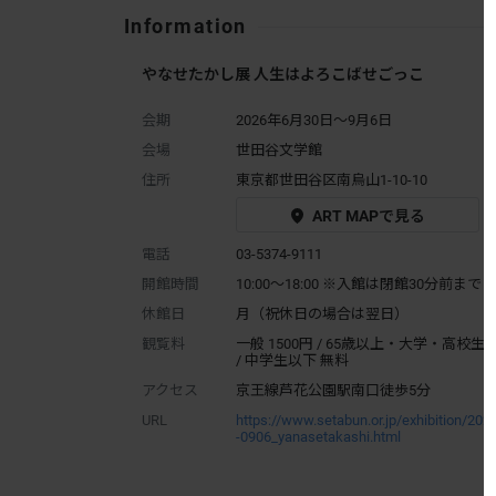
Information
やなせたかし展 人生はよろこばせごっこ
会期
2026年6月30日～9月6日
会場
世田谷文学館
住所
東京都世田谷区南烏山1-10-10
ART MAPで見る
電話
03-5374-9111
開館時間
10:00～18:00 ※入館は閉館30分前まで
休館日
月（祝休日の場合は翌日）
観覧料
一般 1500円 / 65歳以上・大学・高校生 9
/ 中学生以下 無料
アクセス
京王線芦花公園駅南口徒歩5分
URL
https://www.setabun.or.jp/exhibition/20
-0906_yanasetakashi.html