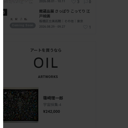
2026.08.01 - 10.11
3
0
館蔵品展 さっぱり こってり 江
戸絵画
板橋区立美術館｜その他｜東京
Coming Soon
2026.08.29 - 09.27
1
アートを買うなら
ARTWORKS
篠崎理一郎
宇宙採集-4
¥242,000