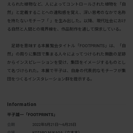
えられた植物など、⼈によってコントロールされた植物を「⾃
然」と定義することへの違和感を覚え、深い思考のなかで名称
を持たないモチーフ「 」を生み出した。以降、現代社会におけ
る⾃然と⼈間との境界線を、作品制作を通して探求している。
⾜跡を意味する本展覧会タイトル「FOOTPRINTS」は、「⾃
然」の周りに集団で集まる⼈々によってつけられた無数の⾜跡
からインスピレーションを受け、集団をイメージするものとし
て名づけられた。本展で平⼦は、⾃⾝の代表的なモチーフが集
団をつくるインスタレーション群を提⽰する。
Information
平子雄一「FOOTPRINTS」
会期
2022年5月21日～6月25日
会場
KOTARO NUKAGA（六本木）