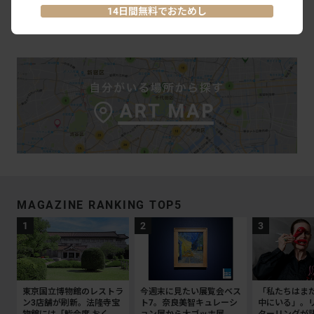
14日間無料でおためし
#平子雄一
#KOTARO NUKAGA 六本木
MAGAZINE RANKING TOP5
東京国立博物館のレストラ
今週末に見たい展覧会ベス
「私たちはま
ン3店舗が刷新。法隆寺宝
ト7。奈良美智キュレーシ
中にいる」。
物館には「鮨会席 おく
ョン展から大ゴッホ展、ボ
ターリングが