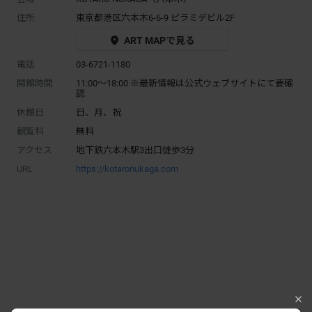
住所
東京都港区六本木6-6-9 ピラミデビル2F
ART MAPで見る
電話
03-6721-1180
開館時間
11:00～18:00 ※最新情報は公式ウェブサイトにて要確
認
休館日
日、月、祝
観覧料
無料
アクセス
地下鉄六本木駅3出口徒歩3分
URL
https://kotaronukaga.com