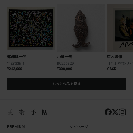
篠崎理一郎
小池一馬
荒木経惟
宇宙採集-4
BC260329
¥242,000
¥308,000
¥ ASK
もっと作品を探す
PREMIUM
マイページ