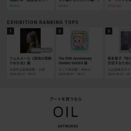
乃」がオープン
ッティチェリまで
抵抗の50年
NEWS
NEWS
SPECIAL
EXHIBITION RANKING TOP5
Coming Soon
フェルメール《真珠の耳飾
The 50th Anniversary
坂本夏子「知
りの少女》展
OSAMU GOODS 展
交信するため
大阪中之島美術館｜大阪
そごう美術館｜神奈川
2026.08.21 - 09.27
2026.08.01 - 08.31
2026.08.22 - 09
アートを買うなら
ARTWORKS