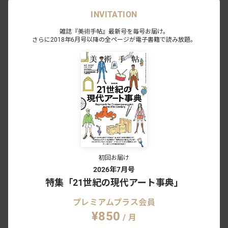
INVITATION
雑誌『美術手帖』最新号を毎号お届け。
さらに2018年6月号以降の全ページが電子書籍で読み放題。
あわせて読みたい
平子雄一キュレーションする初のグル
ープ展。「In search of others」が
KOTARO NUKAGAで開催へ
NEWS
2022.4.27
アーティストはいかに困難を乗り越
え、健康と向き合うのか？ 平子雄一に
聞く作品の思想と身体
SPECIAL
2021.7.10
初回お届け
2026年7月号
特集「21世紀の現代アート事典」
自然に対する価値観の変容に着目。平
子雄一の個展「GIFT」がKOTARO
プレミアムプラス会員
NUKAGAで開催
NEWS
2021.1.12
¥850
/ 月