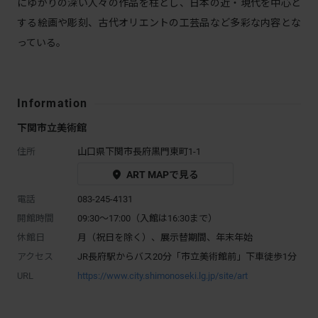
にゆかりの深い人々の作品を柱とし、日本の近・現代を中心と
する絵画や彫刻、古代オリエントの工芸品など多彩な内容とな
っている。
Information
下関市立美術館
住所
山口県下関市長府黒門東町1-1
ART MAPで見る
電話
083-245-4131
開館時間
09:30～17:00（入館は16:30まで）
休館日
月（祝日を除く）、展示替期間、年末年始
アクセス
JR長府駅からバス20分「市立美術館前」下車徒歩1分
URL
https://www.city.shimonoseki.lg.jp/site/art