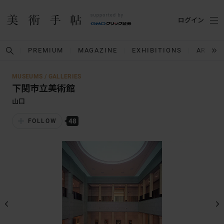
ログイン
PREMIUM
MAGAZINE
EXHIBITIONS
ARTIST
MUSEUMS / GALLERIES
下関市立美術館
山口
48
FOLLOW