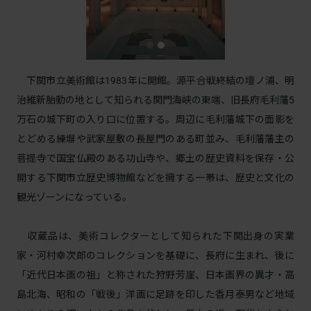
下関市立美術館は1983年に開館。源平合戦終結の壇ノ浦、明
治維新胎動の地として知られる関門海峡の東端、旧長府毛利藩5
万石の城下町の入り口に位置する。周辺に毛利藩城下の面影を
とどめる練塀や武家屋敷の長屋門のある町並み、毛利藩藩主の
菩提寺で国宝仏殿のある功山寺や、郷土の歴史資料を保存・公
開する下関市立歴史博物館などを擁する一帯は、歴史と文化の
観光ゾーンになっている。
収蔵品は、美術コレクターとして知られた下関出身の実業
家・河村幸次郎のコレクションを基礎に、長府に生まれ、後に
「近代日本画の祖」と称された狩野芳崖、日本画界の異才・高
島北海、昭和の「戦後」洋画に足跡を印した香月泰男など地域