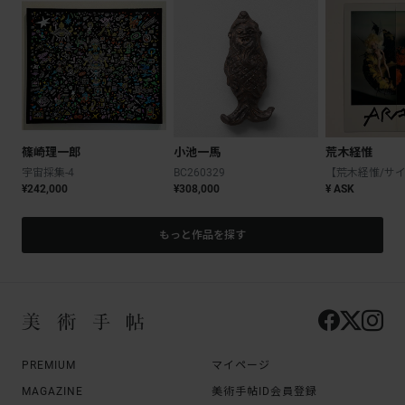
篠崎理一郎
小池一馬
荒木経惟
宇宙採集-4
BC260329
¥242,000
¥308,000
¥ ASK
もっと作品を探す
PREMIUM
マイページ
MAGAZINE
美術手帖ID会員登録