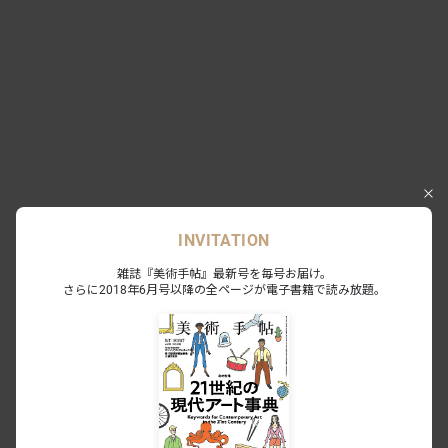
INVITATION
Exhibition
雑誌『美術手帖』最新号を毎号お届け。
ビアズリーの系譜 アールヌーヴォー、
さらに2018年6月号以降の全ページが電子書籍で読み放題。
日本の近代画家たち
下関市立美術館｜山口
2022.11.19 - 2023.01.29
10
0
会期終了
野村佐紀子 写真展「海」
下関市立美術館｜山口
2022.02.11 - 03.27
1
0