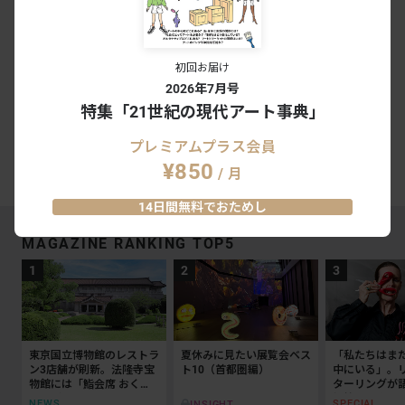
会期終了
自然の秘密をさぐる―高島北海没後90
年記念―
初回お届け
下関市立美術館｜山口
2026年7月号
2021.01.30 - 03.14
1
0
会期終了
特集「21世紀の現代アート事典」
プレミアムプラス会員
#下関市立美術館
¥850
/ 月
14日間無料でおためし
MAGAZINE RANKING TOP5
東京国立博物館のレストラ
夏休みに見たい展覧会ベス
「私たちはま
ン3店舗が刷新。法隆寺宝
ト10（首都圏編）
中にいる」。
物館には「鮨会席 おく
ターリングが
乃」がオープン
抵抗の50年
NEWS
SPECIAL
INSIGHT