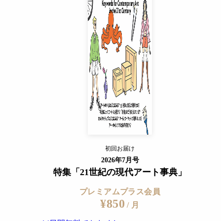
プレミアムプラス会員
¥850
/ 月
14日間無料でおためし
すでに会員の方
スパイスカ
ログイン
SIDE COREにしても、今回の企画について慎重を期したこ
『少しずつ受け入れの体制が整ってきたので、より多くの人に
と記している通り、受け入れ体制の問題だ。
プレミアムサービスの詳細を見る
、今回はアートのプログラムである以前に、おのずと求めら
初回お届け
ログイン
2026年7月号
る観光バスとなる。念頭に置かれているのは、あくまで「きっ
特集「21世紀の現代アート事典」
加しているSIDE COREにしてみれば、その際に作品を設
プレミアムプラス会員
そこは含まれず、冊子で簡単に概要がふれられているだけだ。
¥850
/ 月
ついてのより踏み込んだ情報に加え、被災後の各所で鍵とな