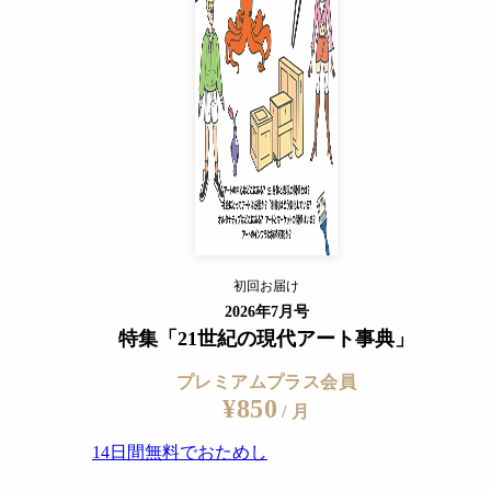
14日間無料でおためし
すでに会員の方
ログイン
プレミアムサービスの詳細を見る
おさか）
初回お届け
ログイン
2026年7月号
特集「21世紀の現代アート事典」
プレミアムプラス会員
¥850
/ 月
14日間無料でおためし