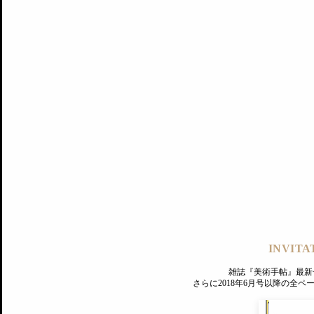
記事にもどる
編集部
INVITA
PREMIUM
ログイン
雑誌『美術手帖』最新
さらに2018年6月号以降の全
MAGAZINE
美術手帖ID会員登録
EXHIBITIONS
プレミアム会員登録