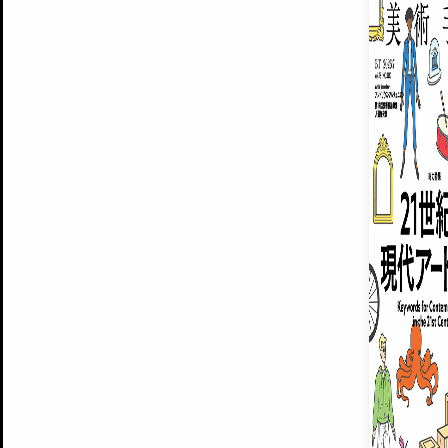
ARTISTS
美術手帖について
MUSEUMS / GALLERIES
運営からのお知らせ
無料会員
BACK NUMBER
よくある質問
®
ART WIKI
注目の記事をメールでお届け
お気に入り登録やマイページなど便
広告掲載について
スタッフ募集
個人情報保護方針
運営会社
お問い合わせ
新規登録
利用規約
INVITA
プレミアム会員
雑誌『美術手帖』最新
さらに2018年6月号以降の全
会員限定記事や雑誌アーカイブ記事
プレミアム
イベントご招待やプレゼント企画
¥850
14日間無料でお試し
© Culture Convenience Club Co.,Ltd. All Rights Reserved.
美術手帖はアートのポータルサイトです。当サイトの情報は編集部まで寄せられた情報に
14日間無料でおためし
基づいています。
プレミアムプラス会員
すでに会