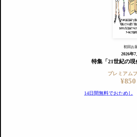
『美術手帖』最新号を毎号お届け
ログ
2018年6月号以降の全号がウェブで
プレミアム会員の特典
14日間無料でお試し
プレミアムサービ
初回お
ログイ
2026年
特集「21世紀の
プレミアム
¥850
14日間無料でおためし