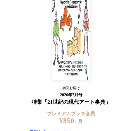
プレミアムプラス会員
ついて「言葉、文法としては変な日本語」だとしながら、次の
¥850
/ 月
が反体制的に社会に作用するものとしてきた。その古い表現方
14日間無料でおためし
なものではなく、すべての人の数だけ感じ方があり、それぞれ
すでに会員の方
ログイン
プレミアムサービスの詳細を見る
初回お届け
ログイン
2026年7月号
特集「21世紀の現代アート事典」
プレミアムプラス会員
¥850
/ 月