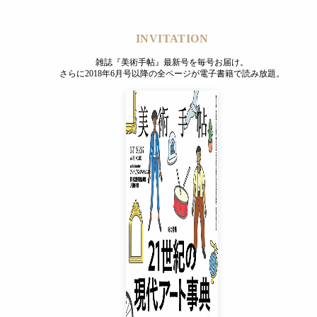
INVITATION
雑誌『美術手帖』最新号を毎号お届け。
さらに2018年6月号以降の全ページが電子書籍で読み放題。
角川武蔵野ミュージア
INVITATION
で世界と出会う驚き」を表す言葉だ。美術館という建物のなか
雑誌『美術手帖』最新号を毎号お届け。
さらに2018年6月号以降の全ページが電子書籍で読み放題。
くことが期待されている。