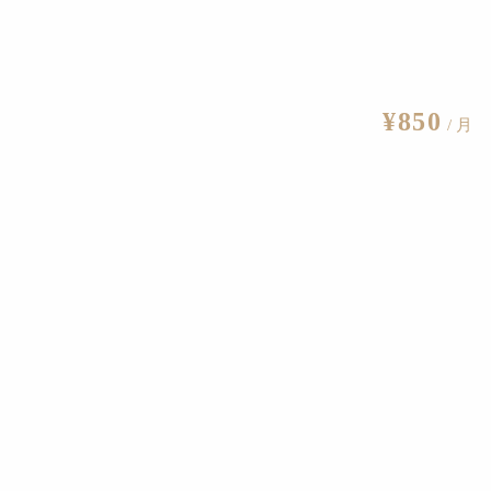
答を待っているところであり、回答は公開予定だという。
けるという。奥村会長は「安易に建築を壊すことが平気になっ
¥850
/ 月
づくりについても一石を投じたいとしている。
編集部
史家にその背景を聞く
2021.5.23
戦後精神の行方を探る
2020.9.19
続へ