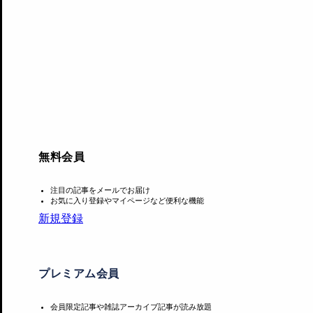
無料会員
注目の記事をメールでお届け
お気に入り登録やマイページなど便利な機能
新規登録
プレミアム会員
解体計画について、同会はビルの保存改修が新築よりもコ
会員限定記事や雑誌アーカイブ記事が読み放題