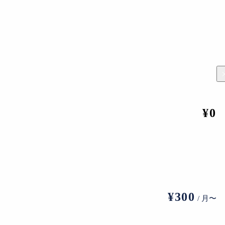
¥0
東京海上日動ビル
¥300
/ 月〜
能であることなどを提案しており、広く賛同を呼びかけてい