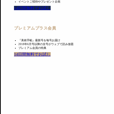
る。
イベントご招待やプレゼント企画
14日間無料でお試し
また、東京海上に対しては、「東京海上ビル本館（1974年
今後については、同ビル保存改修を目標とした新たな会を設
プレミアムプラス会員
ている。この世論を直さないと何も蓄積されない」としてお
『美術手帖』最新号を毎号お届け
2018年6月号以降の全号がウェブで読み放題
プレミアム会員の特典
14日間無料でお試し
あわせて読みたい