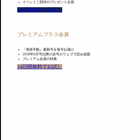
イベントご招待やプレゼント企画
入することもできる。
14日間無料でお試し
彼らと作家たちの信頼の結晶である「奥多摩コレクション」
プレミアムプラス会員
『美術手帖』最新号を毎号お届け
2018年6月号以降の全号がウェブで読み放題
プレミアム会員の特典
14日間無料でお試し