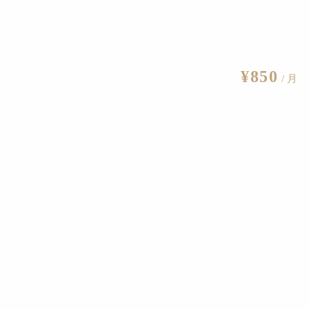
美術とは何か？という根源的な問いを投げかける。
¥850
/ 月