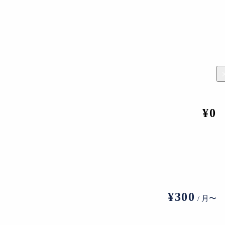
¥0
国立奥多摩美術館 六本木アートナイト 24時間国際人間時計 2017
に賛同・協力する作家たちと「奥多摩経済圏」を形成。お金と
作家から「奥多摩コイン」で購入収集した「奥多摩コレクショ
¥300
/ 月〜
1000円で入手することが可能。1奥＝1食、10奥＝1日を
日本円に交換しなおすことや、国立奥多摩美術館から作品を購