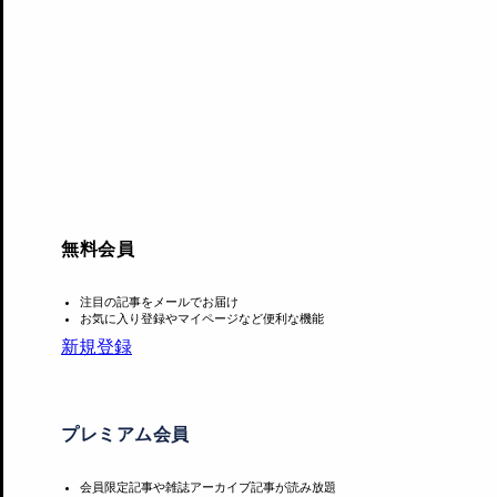
無料会員
注目の記事をメールでお届け
お気に入り登録やマイページなど便利な機能
本展では、関係性を作っていく道具としてのお金「奥多摩コ
新規登録
価値、そしてそれらと不可分な関係にある美術をテーマとし
ン」を中心に展示する。
プレミアム会員
また、会場では来場者も「奥多摩経済圏参加同意書」に同意し
基本レートとし、「奥多摩経済圏」内で互いの了承のもと労
会員限定記事や雑誌アーカイブ記事が読み放題