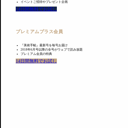
イベントご招待やプレゼント企画
14日間無料でお試し
Event
プレミアムプラス会員
オープニングレセプション
『美術手帖』最新号を毎号お届け
日時：11月2日 18:00〜20:00
2018年6月号以降の全号がウェブで読み放題
プレミアム会員の特典
14日間無料でお試し
あわせて読みたい