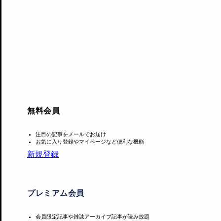
Information
柳幸典展
会期：2019年11月2日～12月21日
会場：BLUM＆POE
住所：東京都渋谷区神宮前1-14-34 原宿神宮の森 5F
無料会員
電話番号：03-3475-1631
開館時間：11:00～19:00
注目の記事をメールでお届け
休館日：日、月、祝
お気に入り登録やマイページなど便利な機能
新規登録
プレミアム会員
会員限定記事や雑誌アーカイブ記事が読み放題