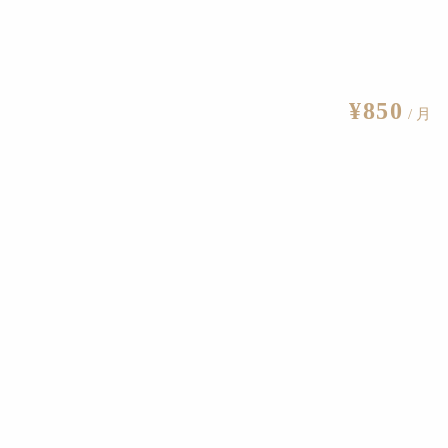
¥850
/ 月
編集部
n BINGO」の開催概要が発表
2019.10.9
特別展「ここからむこうまで」をチェック
2019.10.15