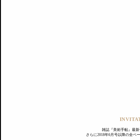
記事にもどる
編集部
INVITA
PREMIUM
ログイン
雑誌『美術手帖』最新
さらに2018年6月号以降の全
MAGAZINE
美術手帖ID会員登録