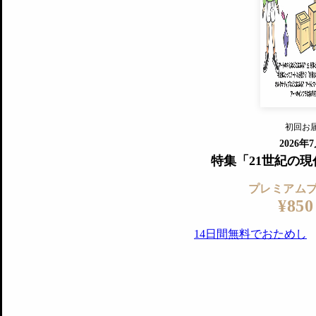
すでに会
『美術手帖』最新号を毎号お届け
ログ
2018年6月号以降の全号がウェブで
プレミアム会員の特典
14日間無料でお試し
プレミアムサービ
初回お
ログイ
2026年
特集「21世紀の
プレミアム
¥850
14日間無料でおためし