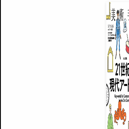
EXHIBITIONS
プレミアム会員登録
ARTISTS
美術手帖について
MUSEUMS / GALLERIES
運営からのお知らせ
無料会員
BACK NUMBER
よくある質問
®
ART WIKI
注目の記事をメールでお届け
お気に入り登録やマイページなど便
広告掲載について
スタッフ募集
個人情報保護方針
運営会社
お問い合わせ
新規登録
利用規約
INVITA
プレミアム会員
雑誌『美術手帖』最新
さらに2018年6月号以降の全
会員限定記事や雑誌アーカイブ記事
プレミアム
イベントご招待やプレゼント企画
¥850
14日間無料でお試し
© Culture Convenience Club Co.,Ltd. All Rights Reserved.
美術手帖はアートのポータルサイトです。当サイトの情報は編集部まで寄せられた情報に
14日間無料でおためし
基づいています。
プレミアムプラス会員