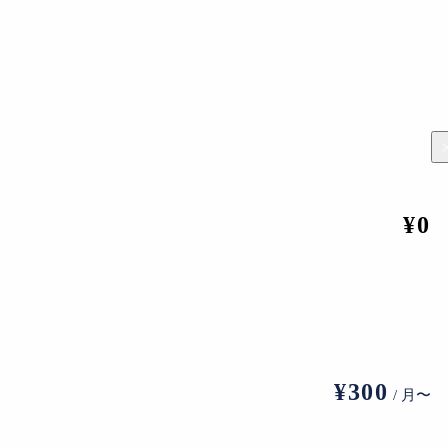
る。
¥0
¥300
/ 月〜