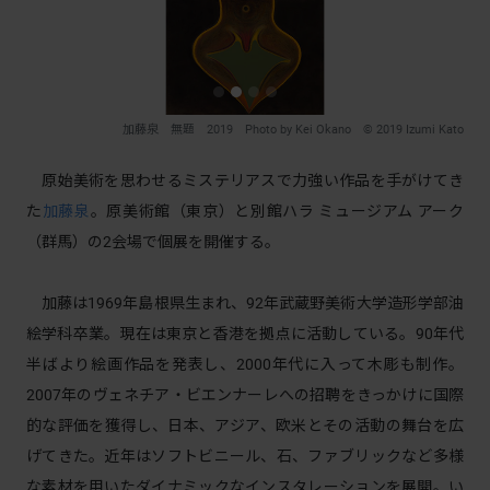
加藤泉 無題 2019 Photo by Kei Okano © 2019 Izumi Kato
原始美術を思わせるミステリアスで⼒強い作品を手がけてき
た
加藤泉
。原美術館（東京）と別館ハラ ミュージアム アーク
（群⾺）の2会場で個展を開催する。
加藤は1969年島根県⽣まれ、92年武蔵野美術⼤学造形学部油
絵学科卒業。現在は東京と⾹港を拠点に活動している。90年代
半ばより絵画作品を発表し、2000年代に⼊って⽊彫も制作。
2007年のヴェネチア・ビエンナーレへの招聘をきっかけに国際
的な評価を獲得し、⽇本、アジア、欧⽶とその活動の舞台を広
げてきた。近年はソフトビニール、⽯、ファブリックなど多様
な素材を⽤いたダイナミックなインスタレーションを展開。い