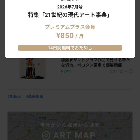
なスケールで描かれる「生命体」を展
NEWS
2019.6.8
2026年7月号
観する
特集「21世紀の現代アート事典」
日本人初。北京のRed Brick Art
プレミアムプラス会員
Museumで加藤泉が自身最大規模の個
¥850
/ 月
展を開催
NEWS
2018.8.23
14日間無料でおためし
加藤泉がリトグラフ作品で見せる新た
な境地。ペロタン東京で個展開催
NEWS
2017.12.14
#加藤泉
#原美術館