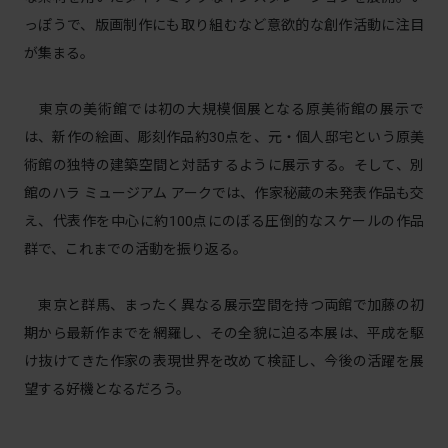
っぽうで、版画制作にも取り組むなど意欲的な創作活動に注目
が集まる。
東京の美術館では初の⼤規模個展となる原美術館の展示で
は、新作の絵画、彫刻作品約30点を、元・個⼈邸宅という原美
術館の独特の建築空間と対話するように展⽰する。そして、別
館のハラ ミュージアム アークでは、作家秘蔵の未発表作品も交
え、代表作を中⼼に約100点にのぼる圧倒的なスケールの作品
群で、これまでの活動を振り返る。
東京と群⾺、まったく異なる展⽰空間を持つ両館で加藤の初
期から最新作までを網羅し、その全貌に迫る本展は、平成を駆
け抜けてきた作家の表現世界を改めて検証し、今後の活躍を展
望する好機となるだろう。