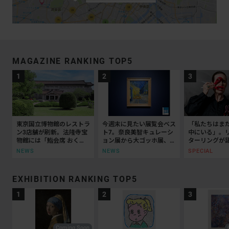
MAGAZINE RANKING TOP5
東京国立博物館のレストラ
今週末に見たい展覧会ベス
「私たちはま
ン3店舗が刷新。法隆寺宝
ト7。奈良美智キュレーシ
中にいる」。
物館には「鮨会席 おく
ョン展から大ゴッホ展、ボ
ターリングが
乃」がオープン
ッティチェリまで
抵抗の50年
NEWS
NEWS
SPECIAL
EXHIBITION RANKING TOP5
Coming Soon