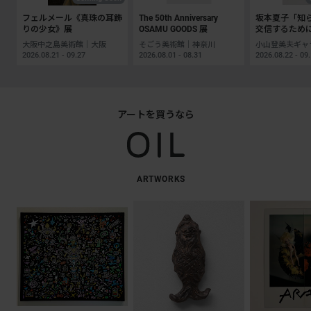
フェルメール《真珠の耳飾
The 50th Anniversary
坂本夏子「知
りの少女》展
OSAMU GOODS 展
交信するため
大阪中之島美術館｜大阪
そごう美術館｜神奈川
2026.08.21 - 09.27
2026.08.01 - 08.31
2026.08.22 - 09
アートを買うなら
ARTWORKS