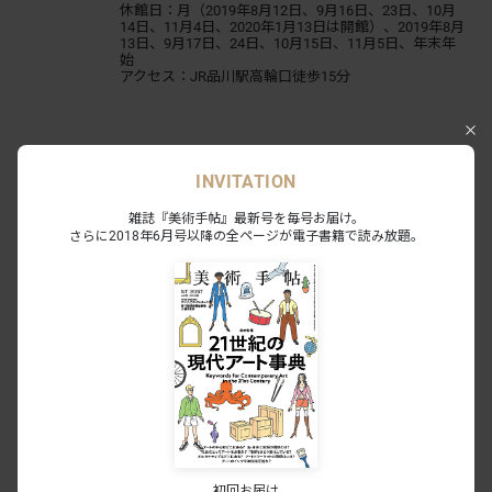
休館日：月（2019年8⽉12⽇、9⽉16⽇、23⽇、10⽉
14⽇、11⽉4⽇、2020年1⽉13⽇は開館）、2019年8⽉
13⽇、9⽉17⽇、24⽇、10⽉15⽇、11⽉5⽇、年末年
始
アクセス：JR品川駅高輪口徒歩15分
INVITATION
雑誌『美術手帖』最新号を毎号お届け。
さらに2018年6月号以降の全ページが電子書籍で読み放題。
あわせて読みたい
加藤泉の個展が原美術館とハラ ミュー
ジアム アークで同時期開催へ。圧倒的
初回お届け