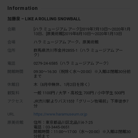
Information
加藤泉 – LIKE A ROLLING SNOWBALL
会期
[ハラ ミュージアム アーク]2019年7月13日～2020年1月
13日、[原美術館]2019年8月10日～2020年1月13日
会場
ハラ ミュージアム アーク、原美術館
住所
群馬県渋川市金井2855-1（ハラ ミュージアム アー
ク）
電話
0279-24-6585（ハラ ミュージアム アーク）
開館時間
09:30～16:30（祝除く水〜20:00）※入館は閉館30分前
まで
休館日
木（8月中無休、1月2日を除く）
観覧料
一般 1100円 / 大学・高校生 700円 / 小中学生 500円
アクセス
JR渋川駅よりバス15分「グリーン牧場前」下車徒歩7
分
URL
https://www.haramuseum.or.jp
原美術館
住所：東京都品川区北品川4-7-25
電話：03-3445-0651
開館時間：11:00〜17:00（⽔〜20:00）※⼊館は閉館30
分前まで