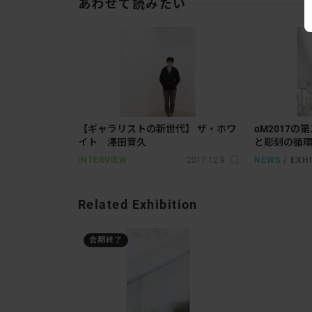
あわせて読みたい
【ギャラリストの新世代】 ザ・ホワ
αM2017の
イト 澤田育久
と彫刻の循
INTERVIEW
2017.12.9
NEWS
/
EXHI
Related Exhibition
会期終了