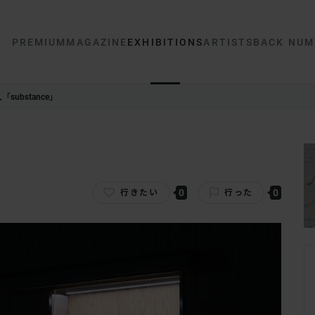
PREMIUM
MAGAZINE
EXHIBITIONS
ARTISTS
BACK NUM
substance」
0
0
行きたい
行った