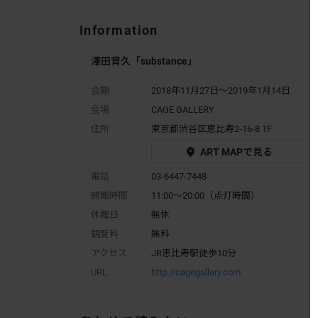
Information
澤田育久「substance」
会期
2018年11月27日～2019年1月14日
会場
CAGE GALLERY
住所
東京都渋谷区恵比寿2-16-8 1F
ART MAPで見る
電話
03-6447-7448
開館時間
11:00～20:00（点灯時間）
休館日
無休
観覧料
無料
アクセス
JR恵比寿駅徒歩10分
URL
http://cagegallery.com