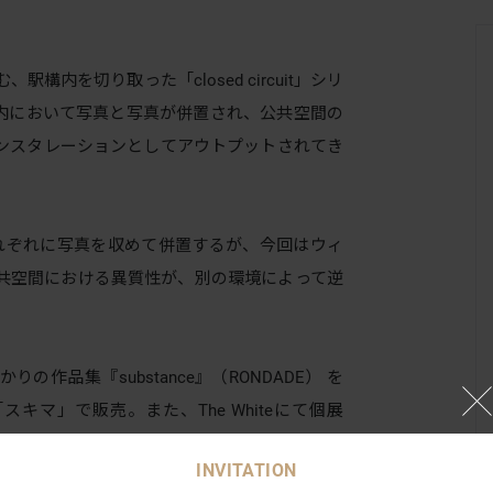
構内を切り取った「closed circuit」シリ
内において写真と写真が併置され、公共空間の
ンスタレーションとしてアウトプットされてき
れぞれに写真を収めて併置するが、今回はウィ
共空間における異質性が、別の環境によって逆
作品集『substance』（RONDADE） を
e「スキマ」で販売。また、The Whiteにて個展
he White」が同時開催される。
INVITATION