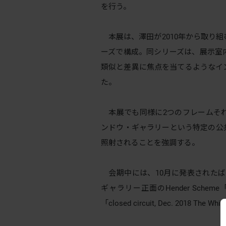
を行う。
本展は、澤田が2010年から取り組む、駅
ーズで構成。同シリーズは、展示室
類似と差異に焦点を当てるようなイ
た。
本展でも同様に2つのフレームそ
ンドウ・ギャラリーという特定の公
照射されることを強調する。
会期中には、10月に発表されたばかりの
ギャラリー正面のHender Schem
「closed circuit, Dec. 2018 T