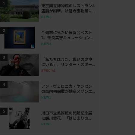
東京国立博物館のレストラン3
店舗が刷新。法隆寺宝物館に
は「鮨会席 おく乃」がオープ
NEWS
ン
今週末に見たい展覧会ベスト
7。奈良美智キュレーション展
から大ゴッホ展、ボッティチ
NEWS
ェリまで
「私たちはまだ、戦いの途中
にいる」。リンダー・スター
リングが語る、表現と抵抗の
SPECIAL
50年
アン・ヴェロニカ・ヤンセン
の国内初個展が銀座メゾンエ
ルメス ル・フォーラムで開
NEWS
催。空間・光・知覚を揺さぶ
る体験を提示
川口市立美術館の開館記念展
に蜷川実花。「はじまりの
光」で創作の原点をたどる
NEWS