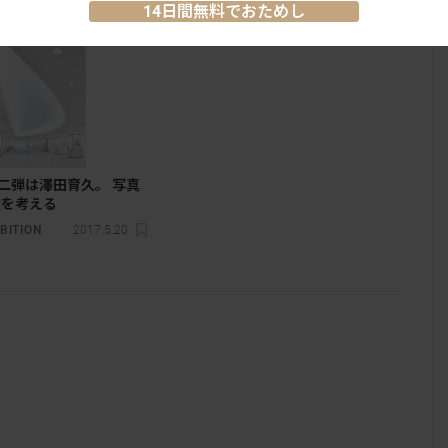
14日間無料でおためし
第二弾は澤田育久。 写真
環を考える
BITION
2017.5.20