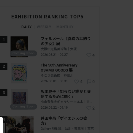
EXHIBITION RANKING TOP5
DAILY
WEEKLY
MONTHLY
フェルメール《真珠の耳飾り
の少女》展
大阪中之島美術館｜大阪
Coming Soon
2026.08.21 - 09.27
4
The 50th Anniversary
OSAMU GOODS 展
そごう美術館｜神奈川
2026.08.01 - 08.31
4
0
坂本夏子「知らない誰かと交
信するために描く」
小山登美夫ギャラリー六本木｜恵比寿 - 六本木｜東京
Coming Soon
2026.08.22 - 09.19
2
井田幸昌「ポイエシスの彼
方」
Gallery 地動説｜品川 - 天王洲｜東京