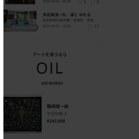
2026.08.04 - 09.26
5
0
多田美波―光、凛と ゆれる
東京都現代美術館｜馬喰町 - 清澄白河｜東京
2026.08.29 - 12.06
17
Coming Soon
アートを買うなら
ARTWORKS
篠崎理一郎
宇宙採集-4
¥242,000