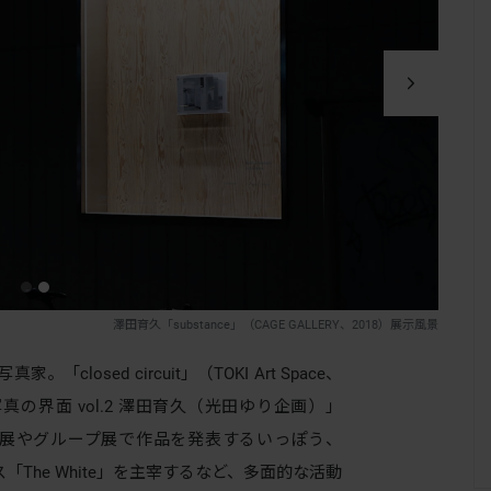
澤田育久「substance」（CAGE GALLERY、2018）展示風景
losed circuit」（TOKI Art Space、
写真の界面 vol.2 澤田育久（光田ゆり企画）」
、個展やグループ展で作品を発表するいっぽう、
「The White」を主宰するなど、多面的な活動