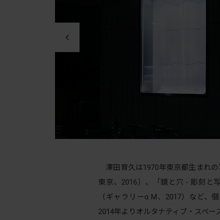
losed circuit 2018
澤田育久は1970年東京都生まれの写真家。「c
東京、2016）、「鏡と穴 - 彫刻と
（ギャラリーα M、2017）など
2014年よりオルタナティブ・スペース