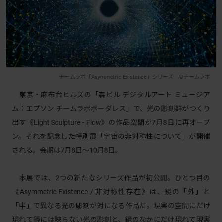
チームラボ「Asymmetric Existence」シリーズ ©チームラボ
東京・麻布台ヒルズの「森ビル デジタルアート ミュージア
ム：エプソン チームラボボーダレス」で、光の彫刻群がつくり
出す《Light Sculpture - Flow》の作品空間が7月8日に再オープ
ン。それを記念した特別展「宇宙の非対称性について」が開催
される。会期は7月8日〜10月8日。
本展では、2つの新たなシリーズ作品が初公開。ひとつ目の
《Asymmetric Existence / 非対称性存在》は、鏡の「外」と
「中」で異なる光の彫刻が対になる作品だ。現実の空間にだけ
現れて鏡には映らない光の彫刻と、鏡のなかにだけ現れて現実