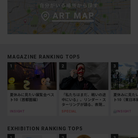
MAGAZINE RANKING TOP5
夏休みに見たい展覧会ベス
「私たちはまだ、戦いの途
夏休みに見た
ト10（首都圏編）
中にいる」。リンダー・ス
ト10（東日本
ターリングが語る、表現と
抵抗の50年
INSIGHT
SPECIAL
INSIGHT
EXHIBITION RANKING TOP5