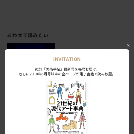
あわせて読みたい
チームラボボーダレス特別展「宇宙の
非対称性について」開幕レポート。新
INVITATION
作《Light Sculpture》8作品を公開
NEWS
2026.7.9
雑誌『美術手帖』最新号を毎号お届け。
さらに2018年6月号以降の全ページが電子書籍で読み放題。
「チームラボ 養老渓谷」開幕レポー
ト。太古の地形と現代の表現が共鳴す
る春の夜の新体験
NEWS
2026.4.17
「チームラボ バイオヴォルテックス 京
都」が誕生。屋内施設では国内最大規
模
NEWS
2025.10.2