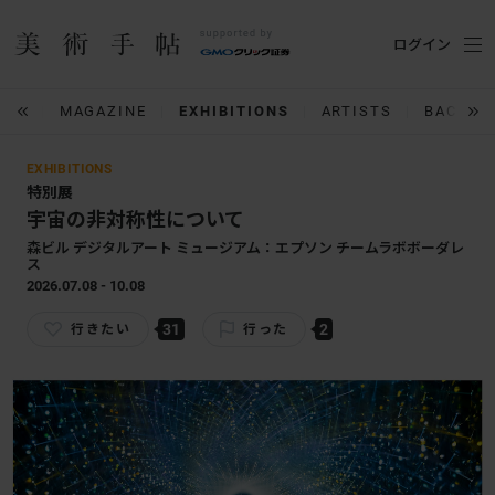
ログイン
IUM
MAGAZINE
EXHIBITIONS
ARTISTS
BACK N
EXHIBITIONS
特別展
宇宙の非対称性について
森ビル デジタルアート ミュージアム：エプソン チームラボボーダレ
ス
2026.07.08 - 10.08
31
2
行きたい
行った