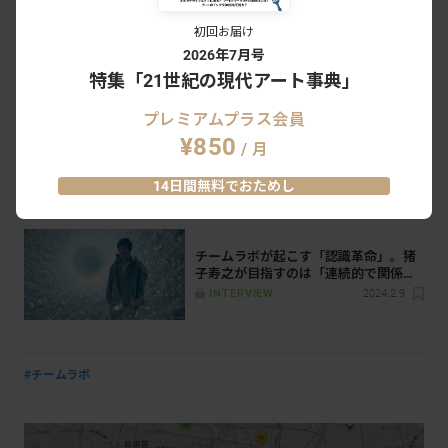
初回お届け
大阪で楽しむチームラボ。植物園が丸
2026年7月号
ごとアート空間に
特集「21世紀の現代アート事典」
NEWS
2025.4.28
プレミアムプラス会員
¥850
/ 月
総面積は1万7000平米。「teamLab
Phenomena Abu Dhabi」が目指すもの
14日間無料でおためし
NEWS
2025.4.21
チームラボが起こす「認識革命」。猪
子寿之が目指すのは「連続的で関係し
合う状態の美しい場」
INTERVIEW
2024.2.9
#チームラボ