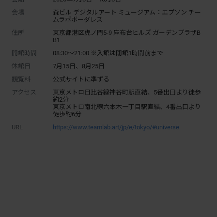
会場
森ビル デジタルアート ミュージアム：エプソン チー
ムラボボーダレス
住所
東京都港区虎ノ門5-9 麻布台ヒルズ ガーデンプラザB
B1
開館時間
08:30～21:00 ※入館は閉館1時間前まで
休館日
7月15日、8月25日
観覧料
公式サイトに準ずる
アクセス
東京メトロ日比谷線神谷町駅直結、5番出口より徒歩
約2分
東京メトロ南北線六本木一丁目駅直結、4番出口より
徒歩約6分
URL
https://www.teamlab.art/jp/e/tokyo/#universe