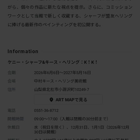
がら、個々の作品に新たな視点を提示。さらに、コミッション
ワークとして当館で新しく収蔵する、シャーフが盟友ヘリング
に捧げる最新作のペインティングを初公開する。
Information
ケニー・シャーフ&キース・ヘリング：K！K！
会期
2026年6月6日～2027年5月16日
会場
中村キース・へリング美術館
住所
山梨県北杜市小淵沢町10249-7
ART MAPで見る
電話
0551-36-8712
開館時間
09:00～17:00（入館は閉館の30分前まで）
休館日
水（祝日を除く）、12月31日、1月1日（2026年12月
30日は開館）