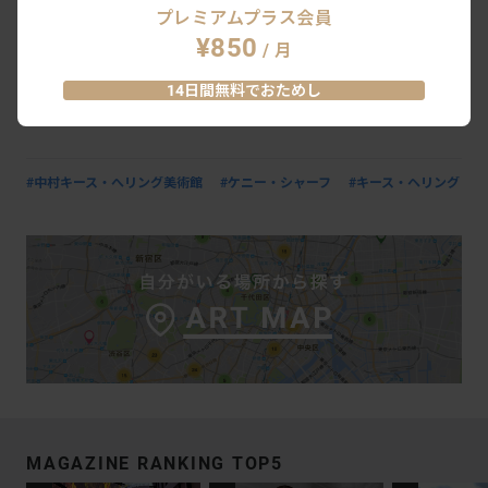
プレミアムプラス会員
¥850
/ 月
WORLD REPORT「プーケット」：タイ
ランド・ビエンナーレ プーケット
14日間無料でおためし
2025。観光地に立ち現れた、失われた
SERIES
2026.5.24
公共性と不在の体験
#中村キース・へリング美術館
#ケニー・シャーフ
#キース・ヘリング
MAGAZINE RANKING TOP5