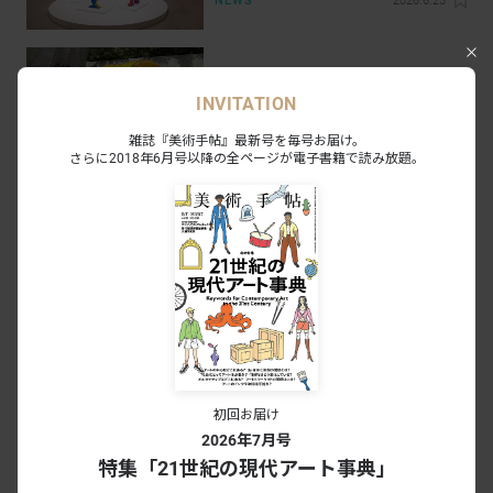
NEWS
2026.6.25
ヨークシーンがいまに伝えるもの
首都圏から日帰りで行けるアートスポ
ット：山梨編
INVITATION
INSIGHT
2026.4.29
雑誌『美術手帖』最新号を毎号お届け。
さらに2018年6月号以降の全ページが電子書籍で読み放題。
この夏、避暑地のアートスポットをめ
ぐろう：山梨編
INSIGHT
2025.8.9
藝大油画・薄久保香研究室の11名が集
結。実践型プログラム「CADAN Study
Vol.1 “GABE6” – Usukubo Laboratory」
NEWS
2026.5.27
がCADAN大手町で開催へ
初回お届け
布施琳太郎のキュレーション企画「す
2026年7月号
ごい指：フィンガーメイド時代のピク
特集「21世紀の現代アート事典」
チャープレーン」が西麻布で開催へ
NEWS
2026.5.27