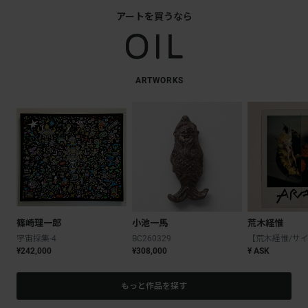
アートを買うなら
ARTWORKS
篠崎理一郎
小池一馬
荒木経惟
宇宙採集-4
BC260329
¥242,000
¥308,000
¥ ASK
もっと作品を探す