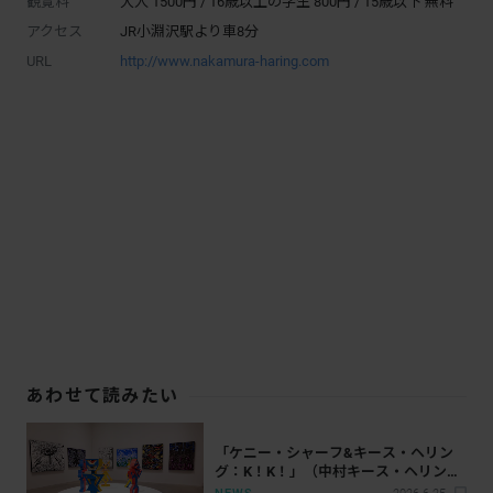
観覧料
大人 1500円 / 16歳以上の学生 800円 / 15歳以下 無料
アクセス
JR小淵沢駅より車8分
URL
http://www.nakamura-haring.com
あわせて読みたい
「ケニー・シャーフ&キース・ヘリン
グ：K！K！」（中村キース・ヘリング
美術館）開幕レポート。80年代ニュー