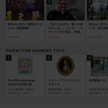
夏休みに見たい展覧会ベス
「私たちはまだ、戦いの途
夏休みに見た
ト10（首都圏編）
中にいる」。リンダー・ス
ト10（東日本
ターリングが語る、表現と
抵抗の50年
INSIGHT
SPECIAL
INSIGHT
EXHIBITION RANKING TOP5
The 50th Anniversary
マリー・アントワネット・
多田美波―光、
OSAMU GOODS 展
スタイル
そごう美術館｜神奈川
横浜美術館｜神奈川
2026.08.01 - 08.31
2026.08.01 - 11.23
2026.08.29 - 12