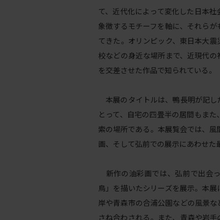
て、近代化によって変化した日本社
象徴するモチーフを軸に、それらが
てきた。オリンピック、東日本大震
校などの身近な場所まで、近現代の
を交差させた作品で知られている。
本展のタイトルは、鴨⻑明が記し
とって、自宅の四畳半の居間もまた
索の場所である。本展覧会では、風間
画、そして弘前での展示にあわせた最
新作の油彩画では、弘前で出会っ
鳥」を描いたシリーズを展示。本展
岸や⻘森市の合浦公園などの風景な
さね合わされる。また、⻘森や岩手