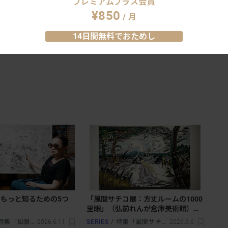
プレミアムプラス会員
¥850
/ 高校
/ 月
14日間無料でおためし
車徒歩
分
もっと知るための5つ
「風間サチコ展：方丈ルームの1000
ド
里眼」（弘前れんが倉庫美術館）開
幕レポート。過去・現在・未来を見
集「風間サチコ展：方丈ルームの1000里眼」
2026.6.11
SERIES
/
特集「風間サチコ展：方丈ルームの1000里眼」
2026.6.6