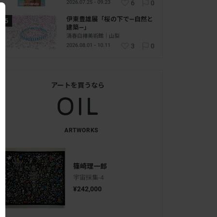
2026.07.25 - 09.23
6
0
伊東豊雄展「桜の下で―自然と
建築―」
清春白樺美術館｜山梨
2026.08.01 - 10.11
3
0
アートを買うなら
ARTWORKS
篠崎理一郎
宇宙採集-4
¥242,000