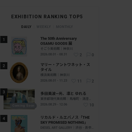
EXHIBITION RANKING TOP5
DAILY
WEEKLY
MONTHLY
The 50th Anniversary
OSAMU GOODS 展
そごう美術館｜神奈川
2026.08.01 - 08.31
2
0
マリー・アントワネット・ス
タイル
横浜美術館｜神奈川
2026.08.01 - 11.23
11
2
多田美波―光、凛と ゆれる
東京都現代美術館｜馬喰町 - 清澄白河｜東京
2026.08.29 - 12.06
10
Coming Soon
リカルド・ルエバノス「THE
SKY PROMISED NOTHING」
DIESEL ART GALLERY｜渋谷 - 表参道｜東京