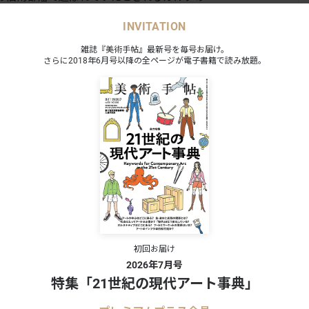
クリル画にも取り組む。あわせて、風間サチコ
INVITATION
軌跡をたどることができる、部屋型のインスタ
雑誌『美術手帖』最新号を毎号お届け。
さらに2018年6月号以降の全ページが電子書籍で読み放題。
初回お届け
2026年7月号
特集「21世紀の現代アート事典」
3日は