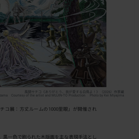
風間サチコ《ありがとう、我が愛する白鳥よ！》（2026）作家蔵
zama Courtesy of the artist and MUJIN-TO Production Photo by Kei Miyajima
コ展：方丈ルームの1000里眼」が開催され
れ。黒一色で刷られた木版画を主な表現手法とし