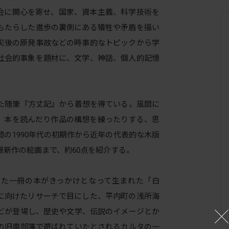
会に関心を寄せ、国家、資本主義、科学技術を
もたらした進歩の裏側にある犠牲や矛盾を描い
災後の原発事故などの時事的なトピックから学
社会的事象を題材に、文学、神話、個人的記憶
た随筆『方丈記』から着想を得ている。風間に
、本を読んだり作品の構想を練ったりする、思
の1990年代の初期作から近年の代表的な木版
新作の絵画まで、約60点を紹介する。
た一冊の本がきっかけとなって生まれた「白
に向けたリサーチで目にした、平内町の浅所海
どが登場し、歴史や文学、伝説のイメージとか
の旧南部藩で遊ばれていたとされるカルタの一