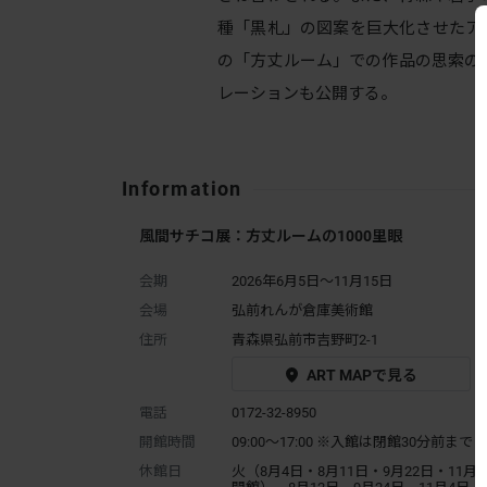
種「黒札」の図案を巨大化させたア
の「方丈ルーム」での作品の思索の
レーションも公開する。
Information
風間サチコ展：方丈ルームの1000里眼
会期
2026年6月5日～11月15日
会場
弘前れんが倉庫美術館
住所
青森県弘前市吉野町2-1
ART MAPで見る
電話
0172-32-8950
開館時間
09:00～17:00 ※入館は閉館30分前まで
休館日
火（8月4日・8月11日・9月22日・11月