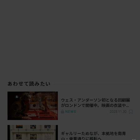
あわせて読みたい
ウェス・アンダーソン初となる回顧展
がロンドンで開催中。映画の衣装や小
道具が一堂に
NEWS
2025.11.30
ギャルリーためなが、本拠地を南青
山・骨董通りに移転へ