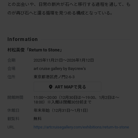
との出会いや、日常の断片が石へと移行する過程を通して、も
のが再び石へと還る循環を見つめる構成となっている。
Information
村松英俊「Return to Stone」
会期
2025年11月21日～2026年1月12日
会場
art cruise gallery by Baycrew’s
住所
東京都港区虎ノ門2-6-3
ART MAPで見る
開館時間
11:00～20:00（12月30日は〜19:00、1月2日は〜
18:00）※入館は閉館30分前まで
休館日
年末年始（12月31日〜1月1日）
観覧料
無料
URL
https://artcruisegallery.com/exhibitions/return-to-stone