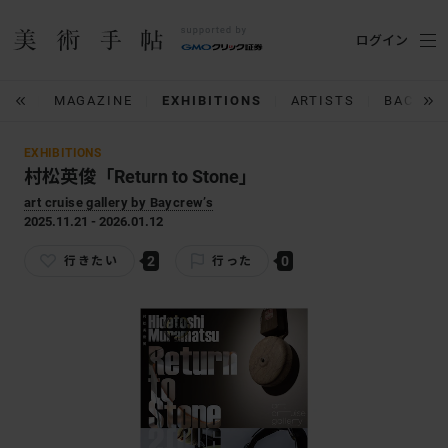
ログイン
IUM
MAGAZINE
EXHIBITIONS
ARTISTS
BACK N
EXHIBITIONS
村松英俊「Return to Stone」
art cruise gallery by Baycrew’s
2025.11.21 - 2026.01.12
2
0
行きたい
行った