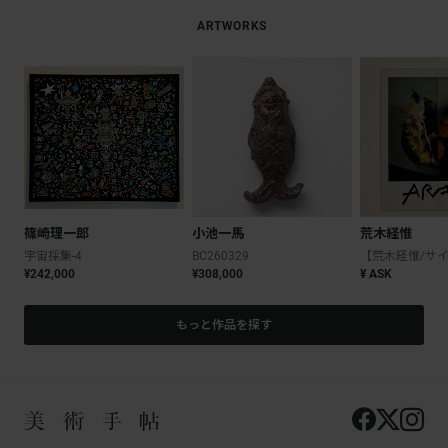
ARTWORKS
篠崎理一郎
小池一馬
荒木経惟
宇宙採集-4
BC260329
¥242,000
¥308,000
¥ ASK
もっと作品を探す