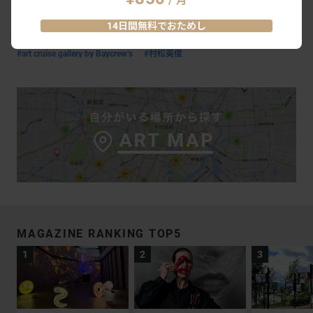
/ 月
14日間無料でおためし
#art cruise gallery by Baycrew’s
#村松英俊
MAGAZINE RANKING TOP5