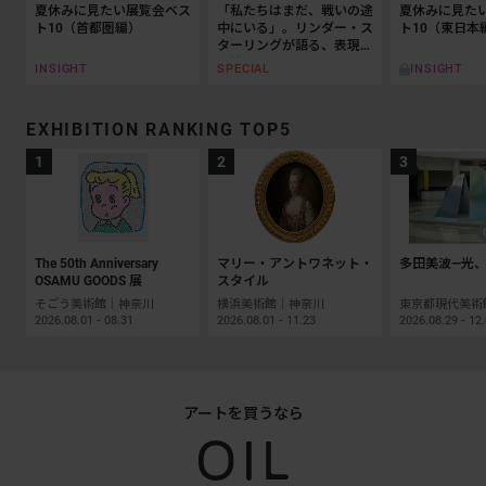
夏休みに見たい展覧会ベス
「私たちはまだ、戦いの途
夏休みに見た
ト10（首都圏編）
中にいる」。リンダー・ス
ト10（東日本
ターリングが語る、表現と
抵抗の50年
INSIGHT
SPECIAL
INSIGHT
EXHIBITION RANKING TOP5
The 50th Anniversary
マリー・アントワネット・
多田美波―光、
OSAMU GOODS 展
スタイル
そごう美術館｜神奈川
横浜美術館｜神奈川
2026.08.01 - 08.31
2026.08.01 - 11.23
2026.08.29 - 12
アートを買うなら