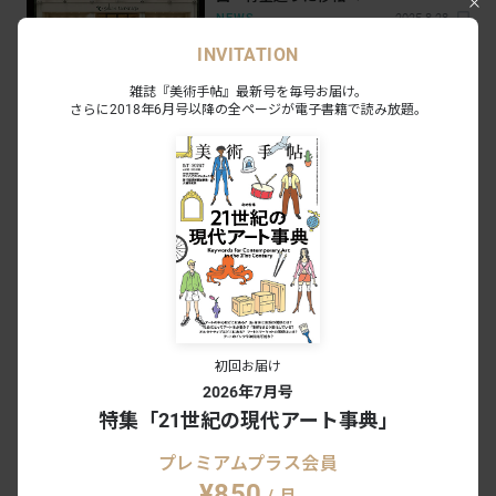
NEWS
2025.8.28
INVITATION
雑誌『美術手帖』最新号を毎号お届け。
特別展「眼福―大名家旧蔵、静嘉堂茶
さらに2018年6月号以降の全ページが電子書籍で読み放題。
道具の粋」（静嘉堂文庫美術館）開幕
レポート。茶の湯の歴史を伝える名品
NEWS
2024.9.10
が集結
古美術品や骨董、書画など古今の芸術
が満喫できる3日間。「東京 アート ア
ンティーク」がゴールデンウィーク初
NEWS
2024.4.8
めに開催へ
青柳龍太「懐かしい骨董市」が開催。
かつての骨董市の高揚を偲ぶ
初回お届け
NEWS
2020.5.27
2026年7月号
特集「21世紀の現代アート事典」
山下陽光、下道基行、影山裕樹による
プレミアムプラス会員
グループ「新しい骨董」。大人の自由
¥850
（すぎる）研究とは？
NEWS
2018.8.2