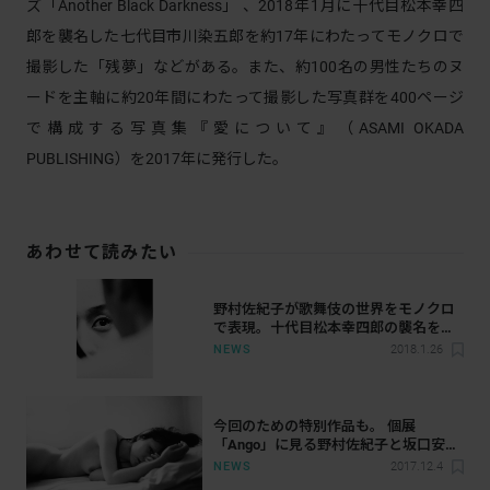
ズ「Another Black Darkness」 、2018年1月に十代目松本幸四
郎を襲名した七代目市川染五郎を約17年にわたってモノクロで
撮影した「残夢」などがある。また、約100名の男性たちのヌ
ードを主軸に約20年間にわたって撮影した写真群を400ページ
で構成する写真集『愛について』（ASAMI OKADA
PUBLISHING）を2017年に発行した。
あわせて読みたい
野村佐紀子が歌舞伎の世界をモノクロ
で表現。十代目松本幸四郎の襲名を記
念した写真展が開催
NEWS
2018.1.26
今回のための特別作品も。 個展
「Ango」に見る野村佐紀子と坂口安吾
が織り成す世界
NEWS
2017.12.4