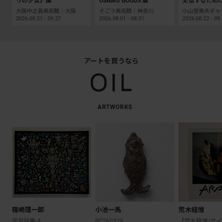
りの少女》展
OSAMU GOODS 展
交信するため
大阪中之島美術館｜大阪
そごう美術館｜神奈川
2026.08.21 - 09.27
2026.08.01 - 08.31
2026.08.22 - 09
アートを買うなら
ARTWORKS
篠崎理一郎
小池一馬
荒木経惟
宇宙採集-4
BC260329