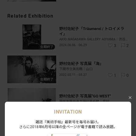
Related Exhibition
野村佐紀子「Träumerei / トロイメラ
イ」
AKIO NAGASAWA GALLERY AOYAMA｜渋谷 - 表参道｜東京
2024.06.06 - 06.29
3
2
会期終了
野村佐紀子 写真展「海」
下関市立美術館｜山口
2022.02.11 - 03.27
1
0
会期終了
野村佐紀子 写真展"GO WEST"
碧南市藤井達吉現代美術館｜愛知
2019.12.21 - 2020.02.24
3
0
INVITATION
会期終了
雑誌『美術手帖』最新号を毎号お届け。
さらに2018年6月号以降の全ページが電子書籍で読み放題。
#野村佐紀子