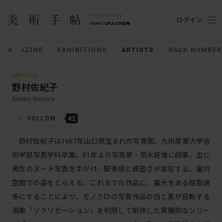
ログイン
MAGAZINE
EXHIBITIONS
ARTISTS
BACK NUMBER
ARTISTS
野村佐紀子
Sakiko Nomura
42
FOLLOW
野村佐紀子は1967年山口県生まれの写真家。九州産業大学芸
術学部写真学科卒業。91年より写真家・荒木経惟に師事。主に
男性のヌード写真を手がけ、緊張感と親密さが混在する、室内
空間での姿をとらえる。これまでの作品に、露光をある程度過
多にすることにより、モノクロの写真作品の白と黒が反転する
現象「ソラリゼーション」を利用して制作した実験的なシリー