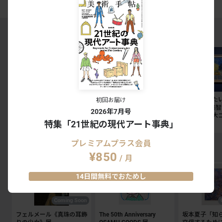
MAGAZINE RANKING TOP5
東京国立博物館のレストラ
「私たちはまだ、戦いの途
今週末に見た
初回お届け
ン3店舗が刷新。法隆寺宝
中にいる」。リンダー・ス
ト7。奈良美
2026年7月号
物館には「鮨会席 おく
ターリングが語る、表現と
ョン展から大
特集「21世紀の現代アート事典」
乃」がオープン
抵抗の50年
ッティチェリ
NEWS
SPECIAL
NEWS
プレミアムプラス会員
EXHIBITION RANKING TOP5
¥850
/ 月
14日間無料でおためし
Coming Soon
フェルメール《真珠の耳飾
The 50th Anniversary
坂本夏子「知