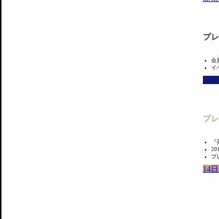
プ
会
イ
14
プ
『
2
プ
14