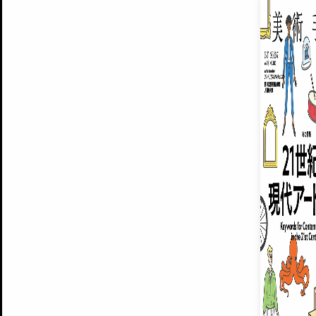
EXHIBITIONS
プレミアム会員登録
ARTISTS
美術手帖について
MUSEUMS / GALLERIES
運営からのお知らせ
無料会員
BACK NUMBER
よくある質問
®
ART WIKI
注目の記事をメールでお届け
お気に入り登録やマイページなど便
広告掲載について
スタッフ募集
個人情報保護方針
運営会社
お問い合わせ
新規登録
利用規約
INVITA
プレミアム会員
雑誌『美術手帖』最新
さらに2018年6月号以降の全
会員限定記事や雑誌アーカイブ記事
プレミアム
イベントご招待やプレゼント企画
¥850
14日間無料でお試し
© Culture Convenience Club Co.,Ltd. All Rights Reserved.
美術手帖はアートのポータルサイトです。当サイトの情報は編集部まで寄せられた情報に
14日間無料でおためし
基づいています。
プレミアムプラス会員