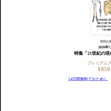
すでに会
『美術手帖』最新号を毎号お届け
ログ
2018年6月号以降の全号がウェブで
プレミアム会員の特典
14日間無料でお試し
プレミアムサービ
初回お
ログイ
2026年
特集「21世紀の
プレミアム
¥850
14日間無料でおためし