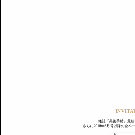
記事にもどる
編集部
INVITA
PREMIUM
ログイン
雑誌『美術手帖』最新
さらに2018年6月号以降の全
MAGAZINE
美術手帖ID会員登録