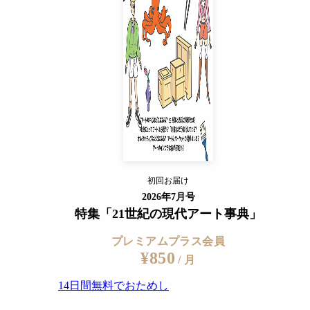
14日間無料でおためし
すでに会員の方
ログイン
プレミアムサービスの詳細を見る
初回お届け
ログイン
2026年7月号
特集「21世紀の現代アート事典」
プレミアムプラス会員
¥850
/ 月
14日間無料でおためし