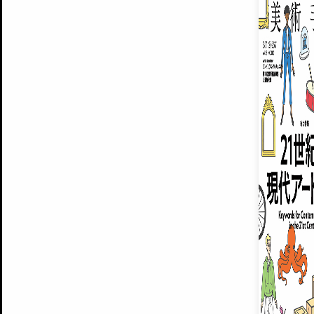
ARTISTS
美術手帖について
MUSEUMS / GALLERIES
運営からのお知らせ
無料会員
BACK NUMBER
よくある質問
®
ART WIKI
注目の記事をメールでお届け
お気に入り登録やマイページなど便
広告掲載について
スタッフ募集
個人情報保護方針
運営会社
お問い合わせ
新規登録
利用規約
INVITA
プレミアム会員
雑誌『美術手帖』最新
さらに2018年6月号以降の全
会員限定記事や雑誌アーカイブ記事
プレミアム
イベントご招待やプレゼント企画
¥850
14日間無料でお試し
© Culture Convenience Club Co.,Ltd. All Rights Reserved.
美術手帖はアートのポータルサイトです。当サイトの情報は編集部まで寄せられた情報に
14日間無料でおためし
基づいています。
プレミアムプラス会員
すでに会