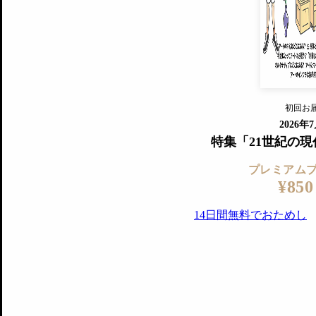
『美術手帖』最新号を毎号お届け
ログ
2018年6月号以降の全号がウェブで
プレミアム会員の特典
14日間無料でお試し
プレミアムサービ
初回お
ログイ
2026年
特集「21世紀の
プレミアム
¥850
14日間無料でおためし