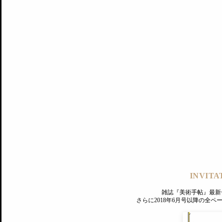
記事にもどる
編集部
INVITA
PREMIUM
ログイン
雑誌『美術手帖』最新
さらに2018年6月号以降の全
MAGAZINE
美術手帖ID会員登録
EXHIBITIONS
プレミアム会員登録