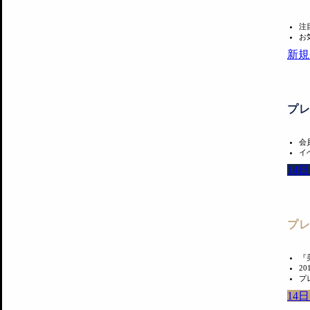
注
お
新規
プ
会
イ
14
プ
『
2
プ
14