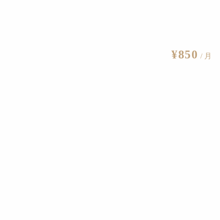
¥850
/ 月
ourtesy Daniel Kramer, Grand Théâtre de Genève, and Pace Gallery