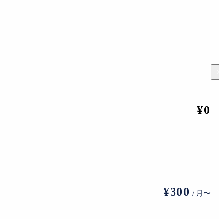
esy Daniel Kramer, Grand Théâtre de Genève, and Pace Gallery
¥0
ョーの世界。女が権力を握るこの世界では、男は女の遊び道具
花」をもぎとられるという。
、美しく魅惑的でありながら、巧妙さと欺瞞を連想させる。
¥300
/ 月〜