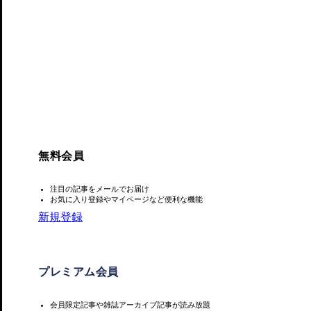
無料会員
舞台は回転するふたつの側面によって構成。ひとつはトゥー
として着飾るか、女の下に監禁される運命にある。トゥーラ
注目の記事をメールでお届け
お気に入り登録やマイページなど便利な機能
新規登録
ステージが回転すると、もうひとつの側面である、潜在意識
プレミアム会員
会員限定記事や雑誌アーカイブ記事が読み放題