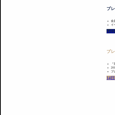
プ
会
イ
14
プ
『
2
プ
14