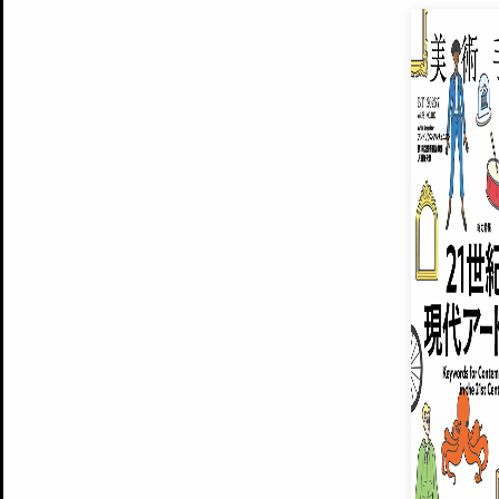
EXHIBITIONS
プレミアム会員登録
ARTISTS
美術手帖について
MUSEUMS / GALLERIES
運営からのお知らせ
無料会員
BACK NUMBER
よくある質問
®
ART WIKI
注目の記事をメールでお届け
お気に入り登録やマイページなど便
広告掲載について
スタッフ募集
個人情報保護方針
運営会社
お問い合わせ
新規登録
利用規約
INVITA
プレミアム会員
雑誌『美術手帖』最新
さらに2018年6月号以降の全
会員限定記事や雑誌アーカイブ記事
プレミアム
イベントご招待やプレゼント企画
¥850
14日間無料でお試し
© Culture Convenience Club Co.,Ltd. All Rights Reserved.
美術手帖はアートのポータルサイトです。当サイトの情報は編集部まで寄せられた情報に
14日間無料でおためし
基づいています。
プレミアムプラス会員