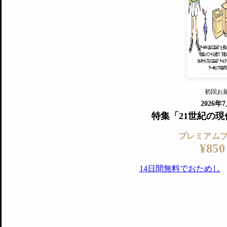
すでに会
『美術手帖』最新号を毎号お届け
ログ
2018年6月号以降の全号がウェブで
プレミアム会員の特典
14日間無料でお試し
プレミアムサービ
初回お
ログイ
2026年
特集「21世紀の
プレミアム
¥850
14日間無料でおためし