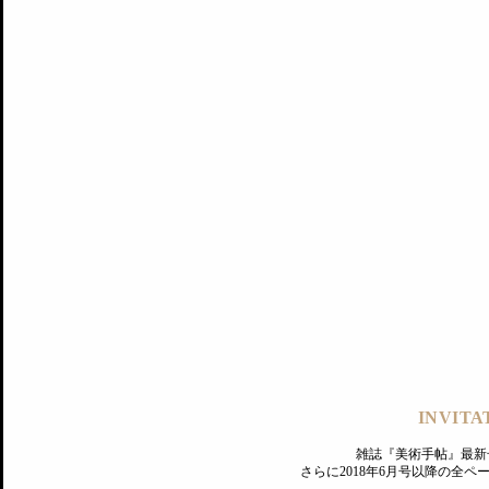
記事にもどる
編集部
INVITA
PREMIUM
ログイン
雑誌『美術手帖』最新
さらに2018年6月号以降の全
MAGAZINE
美術手帖ID会員登録