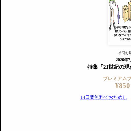
すでに会
『美術手帖』最新号を毎号お届け
ログ
2018年6月号以降の全号がウェブで
プレミアム会員の特典
14日間無料でお試し
プレミアムサービ
初回お
ログイ
2026年
特集「21世紀の
プレミアム
¥850
14日間無料でおためし