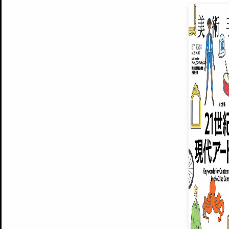
EXHIBITIONS
プレミアム会員登録
ARTISTS
美術手帖について
MUSEUMS / GALLERIES
運営からのお知らせ
無料会員
BACK NUMBER
よくある質問
®
ART WIKI
注目の記事をメールでお届け
お気に入り登録やマイページなど便
広告掲載について
スタッフ募集
個人情報保護方針
運営会社
お問い合わせ
新規登録
利用規約
INVITA
プレミアム会員
雑誌『美術手帖』最新
さらに2018年6月号以降の全
会員限定記事や雑誌アーカイブ記事
プレミアム
イベントご招待やプレゼント企画
¥850
14日間無料でお試し
© Culture Convenience Club Co.,Ltd. All Rights Reserved.
美術手帖はアートのポータルサイトです。当サイトの情報は編集部まで寄せられた情報に
14日間無料でおためし
基づいています。
プレミアムプラス会員