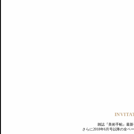
記事にもどる
編集部
INVITA
PREMIUM
ログイン
雑誌『美術手帖』最新
さらに2018年6月号以降の全
MAGAZINE
美術手帖ID会員登録