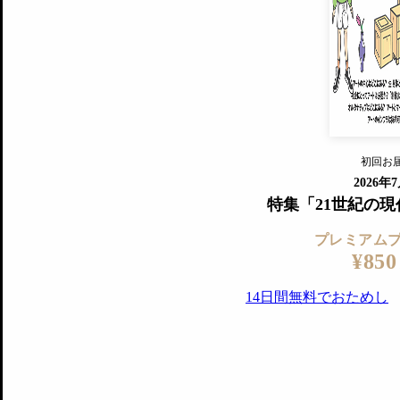
すでに会
『美術手帖』最新号を毎号お届け
ログ
2018年6月号以降の全号がウェブで
プレミアム会員の特典
14日間無料でお試し
プレミアムサービ
初回お
ログイ
2026年
特集「21世紀の
プレミアム
¥850
14日間無料でおためし