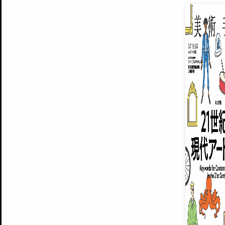
EXHIBITIONS
プレミアム会員登録
ARTISTS
美術手帖について
MUSEUMS / GALLERIES
運営からのお知らせ
無料会員
BACK NUMBER
よくある質問
®
ART WIKI
注目の記事をメールでお届け
お気に入り登録やマイページなど便
広告掲載について
スタッフ募集
個人情報保護方針
運営会社
お問い合わせ
新規登録
利用規約
INVITA
プレミアム会員
雑誌『美術手帖』最新
さらに2018年6月号以降の全
会員限定記事や雑誌アーカイブ記事
プレミアム
イベントご招待やプレゼント企画
¥850
14日間無料でお試し
© Culture Convenience Club Co.,Ltd. All Rights Reserved.
美術手帖はアートのポータルサイトです。当サイトの情報は編集部まで寄せられた情報に
14日間無料でおためし
基づいています。
プレミアムプラス会員