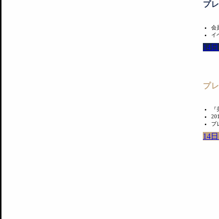
プ
会
イ
14
プ
『
2
プ
14