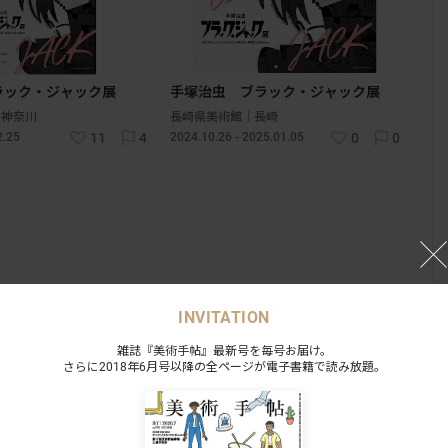
ラック・ジャック展
手塚治虫 ブラック・ジャック展
｜神奈川
長崎県美術館｜長崎
2.25
11
4
2024.10.26 - 2025.01.05
0
0
INVITATION
雑誌『美術手帖』最新号を毎号お届け。
さらに2018年6月号以降の全ページが電子書籍で読み放題。