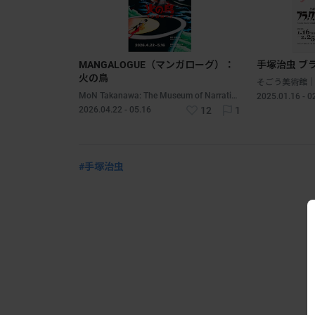
MANGALOGUE（マンガローグ）：
手塚治虫 ブ
火の鳥
そごう美術館
MoN Takanawa: The Museum of Narratives Box1000｜品川 - 天王洲｜東京
2025.01.16 - 0
2026.04.22 - 05.16
12
1
#手塚治虫