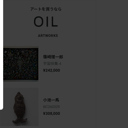
アートを買うなら
ARTWORKS
篠崎理一郎
宇宙採集-4
¥242,000
小池一馬
BC260329
¥308,000