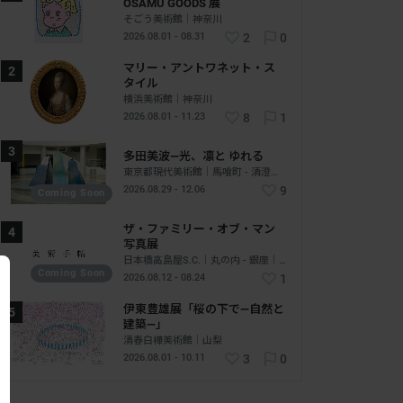
OSAMU GOODS 展
そごう美術館｜神奈川
2026.08.01 - 08.31
2
0
マリー・アントワネット・ス
タイル
横浜美術館｜神奈川
2026.08.01 - 11.23
8
1
多田美波―光、凛と ゆれる
東京都現代美術館｜馬喰町 - 清澄白河｜東京
2026.08.29 - 12.06
9
Coming Soon
ザ・ファミリー・オブ・マン
写真展
日本橋高島屋S.C.｜丸の内 - 銀座｜東京
Coming Soon
2026.08.12 - 08.24
1
伊東豊雄展「桜の下で―自然と
建築―」
清春白樺美術館｜山梨
2026.08.01 - 10.11
3
0