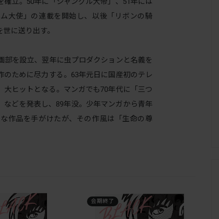
確立。50年に「ジャングル大帝」、51年には
トム大使」の連載を開始し、以後「リボンの騎
を世に送り出す。
画部を設立、翌年に虫プロダクションと名義を
作のために尽力する。63年元日に国産初のテレ
、大ヒットとなる。マンガでも70年代に「三つ
」などを発表し、89年没。少年マンガから青年
々な作品を手がけたが、その作風は「生命の尊
。
会期終了