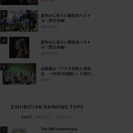
SPECIAL
50年
夏休みに見たい展覧会ベスト
10（東日本編）
INSIGHT
夏休みに見たい展覧会ベスト
10（西日本編）
INSIGHT
企画展示「アイヌ民族と博覧
会 ―150年の経験―」が国立
歴史民俗博物館で10月に開
NEWS
催。国立アイヌ民族博物館と
の共同企画
EXHIBITION RANKING TOP5
DAILY
WEEKLY
MONTHLY
The 50th Anniversary