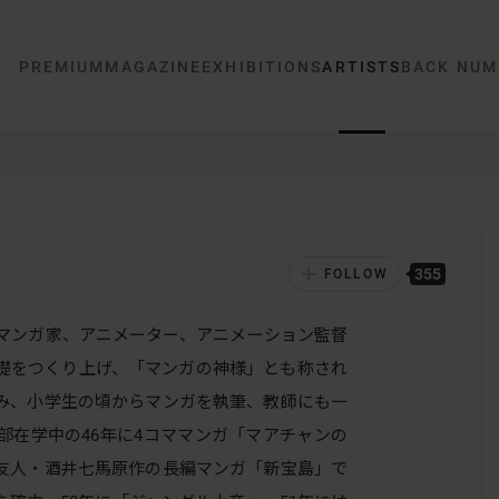
PREMIUM
MAGAZINE
EXHIBITIONS
ARTISTS
BACK NUM
355
FOLLOW
。マンガ家、アニメーター、アニメーション監督
礎をつくり上げ、「マンガの神様」とも称され
み、小学生の頃からマンガを執筆、教師にも一
部在学中の46年に4コママンガ「マアチャンの
友人・酒井七馬原作の長編マンガ「新宝島」で