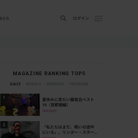
BER
ログイン
MAGAZINE RANKING TOP5
DAILY
WEEKLY
MONTHLY
PREMIUM
夏休みに見たい展覧会ベスト
10（首都圏編）
INSIGHT
「私たちはまだ、戦いの途中
にいる」。リンダー・スター
リングが語る、表現と抵抗の